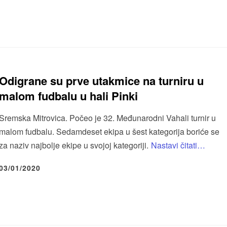
Odigrane su prve utakmice na turniru u
malom fudbalu u hali Pinki
Sremska Mitrovica. Počeo je 32. Međunarodni Vahali turnir u
malom fudbalu. Sedamdeset ekipa u šest kategorija boriće se
za naziv najbolje ekipe u svojoj kategoriji.
Nastavi čitati…
03/01/2020