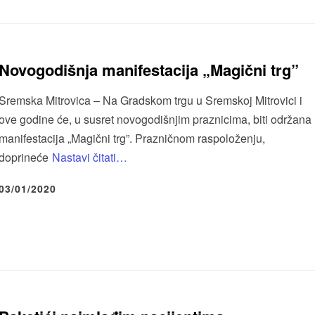
Novogodišnja manifestacija „Magični trg”
Sremska Mitrovica – Na Gradskom trgu u Sremskoj Mitrovici i
ove godine će, u susret novogodišnjim praznicima, biti održana
manifestacija „Magični trg”. Prazničnom raspoloženju,
doprineće
Nastavi čitati…
03/01/2020