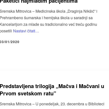
Paketići najmlađim pacijentima
Sremska Mitrovica – Medicinska škola „Draginja Nikšić” i
Prehrambeno šumarska i hemijska škola u saradnji sa
Kancelarijom za mlade su tradicionalno već treću godinu
posetili
Nastavi čitati…
03/01/2020
Predstavljena trilogija „Mačva i Mačvani u
Prvom svetskom ratu”
Sremska Mitrovica – U ponedeljak, 23. decembra u Biblioteci