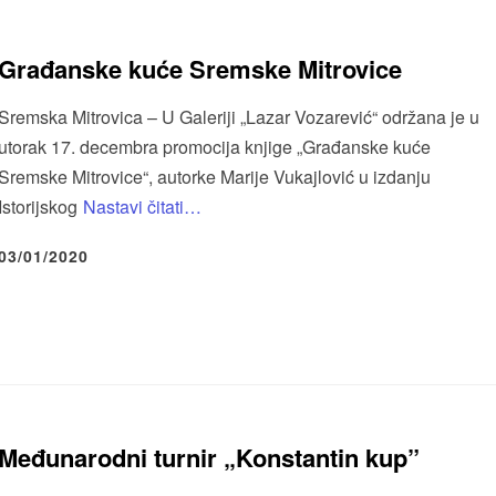
Građanske kuće Sremske Mitrovice
Sremska Mitrovica – U Galeriji „Lazar Vozarević“ održana je u
utorak 17. decembra promocija knjige „Građanske kuće
Sremske Mitrovice“, autorke Marije Vukajlović u izdanju
Istorijskog
Nastavi čitati…
03/01/2020
Međunarodni turnir „Konstantin kup”