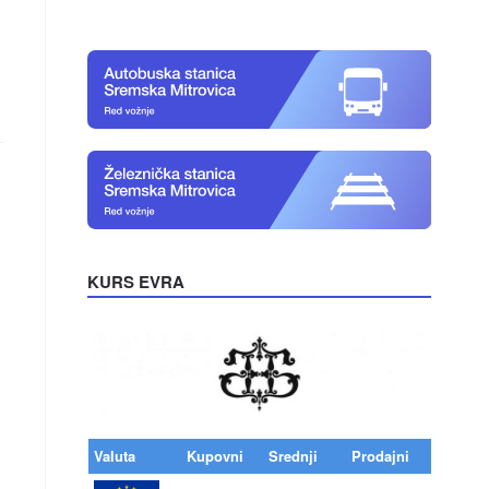
KURS EVRA
Valuta
Kupovni
Srednji
Prodajni