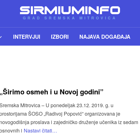
GRAD SREMSKA MITROVICA
INTERVJUI
IZBORI
NAJAVA DOGAĐAJA
„Širimo osmeh i u Novoj godini”
Sremska Mitrovica – U ponedeljak 23.12. 2019. g. u
prostorijama ŠOSO „Radivoj Popović” organizovana je
novogodišnja proslava i zajedničko druženje učenika iz sedam
osnovnih i
Nastavi čitati…