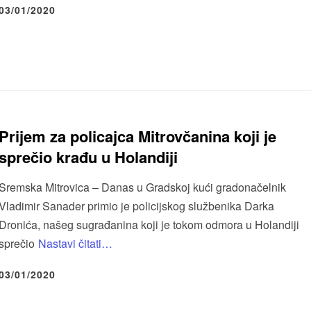
03/01/2020
Prijem za policajca Mitrovčanina koji je
sprečio krađu u Holandiji
Sremska Mitrovica – Danas u Gradskoj kući gradonačelnik
Vladimir Sanader primio je policijskog službenika Darka
Dronića, našeg sugrađanina koji je tokom odmora u Holandiji
sprečio
Nastavi čitati…
03/01/2020