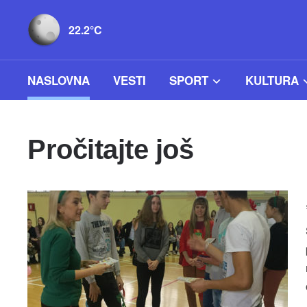
22.2°C
NASLOVNA
VESTI
SPORT
KULTURA
Pročitajte još