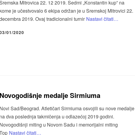
Sremska Mitrovica 22. 12 2019. Sedmi „Konstantin kup” na
kome je učestvovalo 6 ekipa održan je u Sremskoj Mitrovici 22.
decembra 2019. Ovaj tradicionalni turnir
Nastavi čitati…
03/01/2020
Novogodišnje medalje Sirmiuma
Novi Sad/Beograd. Atletičari Sirmiuma osvojili su nove medalje
na dva poslednja takmičenja u odlazećoj 2019 godini.
Novogodišnji miting u Novom Sadu i memorijalni miting
Top
Nastavi čitati…