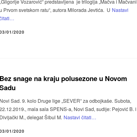
„Gligorije Vozarović” predstavljena je trilogija „Mačva i Mačvani
u Prvom svetskom ratu”, autora Milorada Jevtića. U
Nastavi
čitati…
03/01/2020
Bez snage na kraju polusezone u Novom
Sadu
Novi Sad. 9. kolo Druge lige „SEVER” za odbojkaše. Subota,
22.12.2019., mala sala SPENS-a, Novi Sad, sudije: Pejović B. i
Divijački M., delegat Šibul M.
Nastavi čitati…
03/01/2020