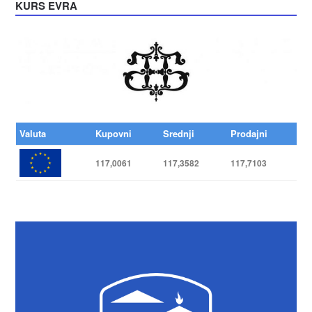
KURS EVRA
Valuta
Kupovni
Srednji
Prodajni
117,0061
117,3582
117,7103