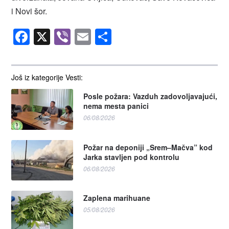
i Novi šor.
Facebook
X
Viber
Email
Share
Još iz kategorije Vesti:
Posle požara: Vazduh zadovoljavajući,
nema mesta panici
06/08/2026
Požar na deponiji „Srem–Mačva” kod
Jarka stavljen pod kontrolu
06/08/2026
Zaplena marihuane
05/08/2026