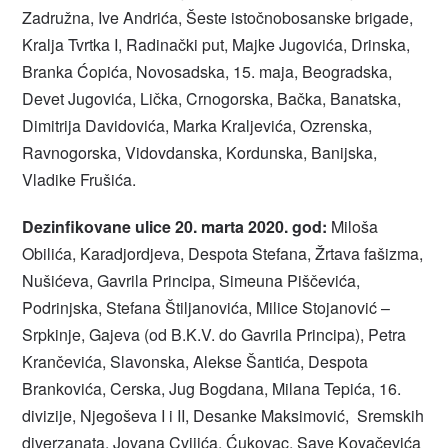
Zadružna, Ive Andrića, Šeste istočnobosanske brigade,
Kralja Tvrtka I, Radinački put, Majke Jugovića, Drinska,
Branka Ćopića, Novosadska, 15. maja, Beogradska,
Devet Jugovića, Lička, Crnogorska, Bačka, Banatska,
Dimitrija Davidovića, Marka Kraljevića, Ozrenska,
Ravnogorska, Vidovdanska, Kordunska, Banijska,
Vladike Frušića.
Dezinfikovane ulice 20. marta 2020. god:
Miloša
Obilića, Karadjordjeva, Despota Stefana, Žrtava fašizma,
Nušićeva, Gavrila Principa, Simeuna Piščevića,
Podrinjska, Stefana Štiljanovića, Milice Stojanović –
Srpkinje, Gajeva (od B.K.V. do Gavrila Principa), Petra
Krančevića, Slavonska, Alekse Šantića, Despota
Brankovića, Cerska, Jug Bogdana, Milana Tepića, 16.
divizije, Njegoševa I i II, Desanke Maksimović, Sremskih
diverzanata, Jovana Cvijića, Ćukovac, Save Kovačevića