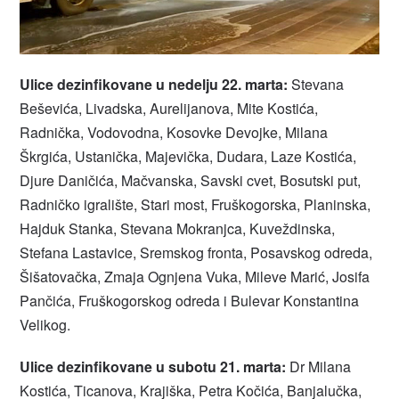
Ulice dezinfikovane u nedelju 22. marta:
Stevana
Beševića, Livadska, Aurelijanova, Mite Kostića,
Radnička, Vodovodna, Kosovke Devojke, Milana
Škrgića, Ustanička, Majevička, Dudara, Laze Kostića,
Djure Daničića, Mačvanska, Savski cvet, Bosutski put,
Radničko igralište, Stari most, Fruškogorska, Planinska,
Hajduk Stanka, Stevana Mokranjca, Kuveždinska,
Stefana Lastavice, Sremskog fronta, Posavskog odreda,
Šišatovačka, Zmaja Ognjena Vuka, Mileve Marić, Josifa
Pančića, Fruškogorskog odreda i Bulevar Konstantina
Velikog.
Ulice dezinfikovane u subotu 21. marta:
Dr Milana
Kostića, Ticanova, Krajiška, Petra Kočića, Banjalučka,