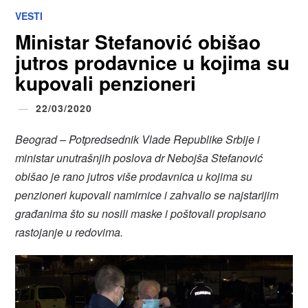
VESTI
Ministar Stefanović obišao
jutros prodavnice u kojima su
kupovali penzioneri
22/03/2020
Beograd – Potpredsednik Vlade Republike Srbije i
ministar unutrašnjih poslova dr Nebojša Stefanović
obišao je rano jutros više prodavnica u kojima su
penzioneri kupovali namirnice i zahvalio se najstarijim
građanima što su nosili maske i poštovali propisano
rastojanje u redovima.