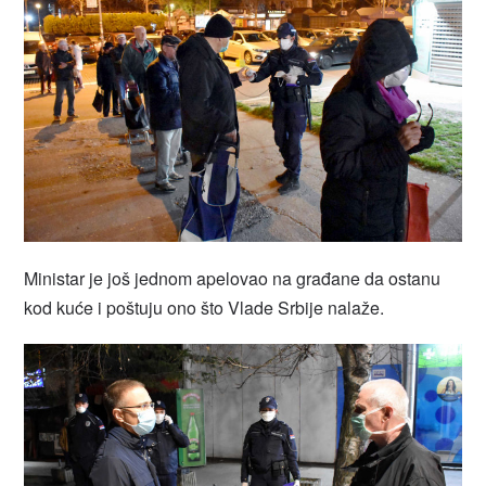
Ministar je još jednom apelovao na građane da ostanu
kod kuće i poštuju ono što Vlade Srbije nalaže.