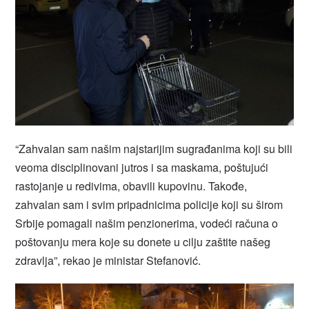
“Zahvalan sam našim najstarijim sugrađanima koji su bili
veoma disciplinovani jutros i sa maskama, poštujući
rastojanje u redivima, obavili kupovinu. Takođe,
zahvalan sam i svim pripadnicima policije koji su širom
Srbije pomagali našim penzionerima, vodeći računa o
poštovanju mera koje su donete u cilju zaštite našeg
zdravlja”, rekao je ministar Stefanović.