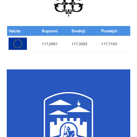
Valuta
Kupovni
Srednji
Prodajni
117,0061
117,3582
117,7103