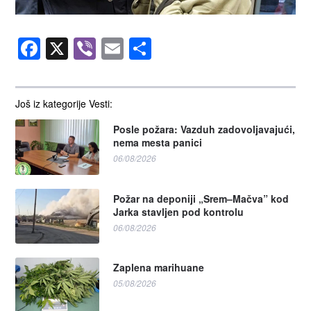
Facebook
X
Viber
Email
Share
Još iz kategorije Vesti:
Posle požara: Vazduh zadovoljavajući,
nema mesta panici
06/08/2026
Požar na deponiji „Srem–Mačva” kod
Jarka stavljen pod kontrolu
06/08/2026
Zaplena marihuane
05/08/2026