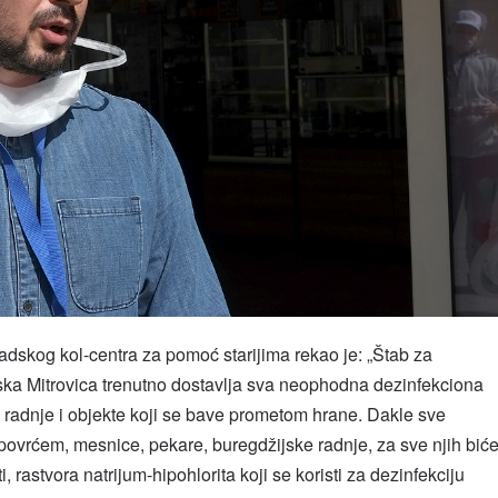
dskog kol-centra za pomoć starijima rekao je: „Štab za
ka Mitrovica trenutno dostavlja sva neophodna dezinfekciona
a radnje i objekte koji se bave prometom hrane. Dakle sve
 povrćem, mesnice, pekare, buregdžijske radnje, za sve njih bić
 rastvora natrijum-hipohlorita koji se koristi za dezinfekciju