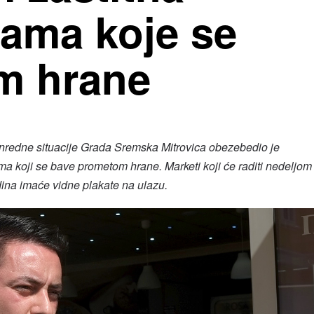
jama koje se
m hrane
nredne situacije Grada Sremska Mitrovica obezebedio je
ima koji se bave prometom hrane. Marketi koji će raditi nedeljom
dina imaće vidne plakate na ulazu.