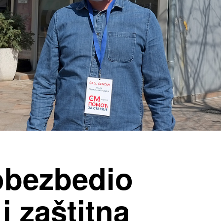
obezbedio
i zaštitna