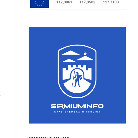
117,0061
117,3582
117,7103