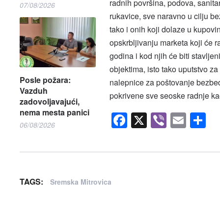
radnih površina, podova, sanita
07/08/2026
rukavice, sve naravno u cilju be
tako i onih koji dolaze u kupov
opskrbljivanju marketa koji će r
godina i kod njih će biti stavlje
objektima, isto tako uputstvo z
Posle požara:
nalepnice za poštovanje bezbed
Vazduh
pokrivene sve seoske radnje kao
zadovoljavajući,
nema mesta panici
Facebook
X
Viber
Emai
S
06/08/2026
TAGS:
Sremska Mitrovica