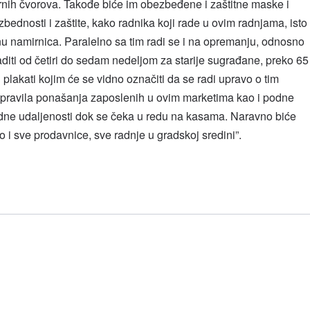
rnih čvorova. Takođe biće im obezbeđene i zaštitne maske i
zbednosti i zaštite, kako radnika koji rade u ovim radnjama, isto
inu namirnica. Paralelno sa tim radi se i na opremanju, odnosno
aditi od četiri do sedam nedeljom za starije sugrađane, preko 65
ni plakati kojim će se vidno označiti da se radi upravo o tim
a pravila ponašanja zaposlenih u ovim marketima kao i podne
ne udaljenosti dok se čeka u redu na kasama. Naravno biće
 i sve prodavnice, sve radnje u gradskoj sredini”.
l
hare