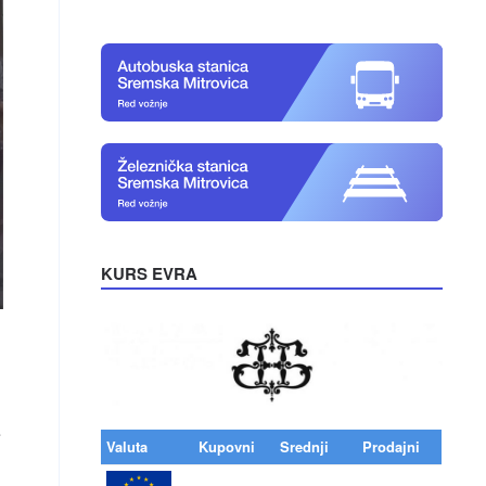
KURS EVRA
e
Valuta
Kupovni
Srednji
Prodajni