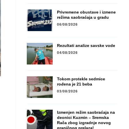
Privremene obustave i izmene
režima saobraćaja u gradu
06/08/2026
Rezultati analize savske vode
04/08/2026
Tokom protekle sedmice
rođena je 21 beba
03/08/2026
Izmenjen režim saobraćaja na
deonici Kuzmin – Sremska
Rača zbog izgradnje novog
graničnog prelaza!