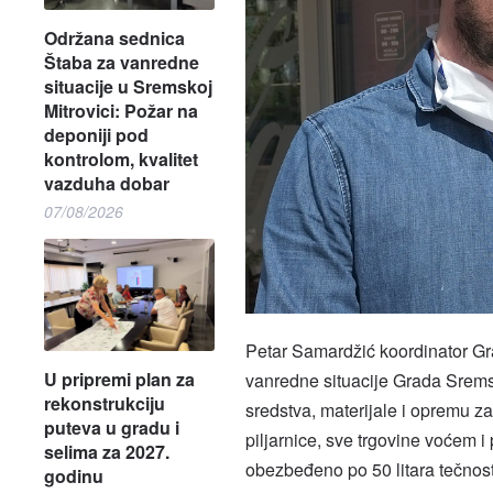
Održana sednica
Štaba za vanredne
situacije u Sremskoj
Mitrovici: Požar na
deponiji pod
kontrolom, kvalitet
vazduha dobar
07/08/2026
Petar Samardžić koordinator Gra
U pripremi plan za
vanredne situacije Grada Srems
rekonstrukciju
sredstva, materijale i opremu z
puteva u gradu i
piljarnice, sve trgovine voćem i
selima za 2027.
obezbeđeno po 50 litara tečnosti,
godinu