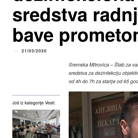
sredstva radn
bave prometo
21/03/2020
Sremska Mitrovica – Štab za va
sredstva za dezinfekciju objekt
od 4h do 7h za starije od 65 go
Još iz kategorije Vesti: