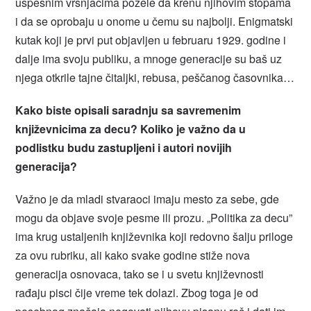
uspešnim vršnjacima požele da krenu njihovim stopama
i da se oprobaju u onome u čemu su najbolji. Enigmatski
kutak koji je prvi put objavljen u februaru 1929. godine i
dalje ima svoju publiku, a mnoge generacije su baš uz
njega otkrile tajne čitaljki, rebusa, peščanog časovnika…
Kako biste opisali saradnju sa savremenim
književnicima za decu? Koliko je važno da u
podlistku budu zastupljeni i autori novijih
generacija?
Važno je da mladi stvaraoci imaju mesto za sebe, gde
mogu da objave svoje pesme ili prozu. „Politika za decu”
ima krug ustaljenih književnika koji redovno šalju priloge
za ovu rubriku, ali kako svake godine stiže nova
generacija osnovaca, tako se i u svetu književnosti
rađaju pisci čije vreme tek dolazi. Zbog toga je od