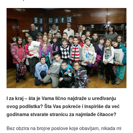
I za kraj – šta je Vama lično najdraže u uređivanju
ovog podlistka? Šta Vas pokreće i inspiriše da već
godinama stvarate stranicu za najmlađe čitaoce?
Bez obzira na brojne poslove koje obavljam, nikada mi