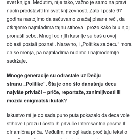
svet knjiga. Međutim, nije tako, važno je samo na pravi
način predstaviti im svet književnosti. Zato i posle 97
godina nastojimo da sačuvamo značaj pisane reči, da
otkrijemo najmlađima tajnu stihova i proze kako bi u njoj
pronašli sebe. Mnogi od njih kasnije su baš u ovoj
oblasti postali poznati. Naravno, i „Politika za decu” mora
da se menja, pa najmlađima nudimo i najmodernije
sadržaje.
Mnoge generacije su odrastale uz Dečju
stranu „Politike”. Šta je ono što današnju decu
najviše privlači – priče, reportaže, zanimljivosti ili
možda enigmatski kutak?
Iskustvo mi je do sada puno puta pokazalo da deca vole
stihove i prozu i često ih privuče interesantna pesma ili
dinamična priča. Međutim, mnogi kada pročitaju tekst o