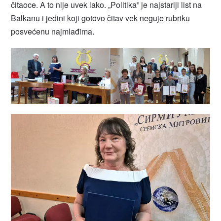
čitaoce. A to nije uvek lako. „Politika” je najstariji list na
Balkanu i jedini koji gotovo čitav vek neguje rubriku
posvećenu najmlađima.