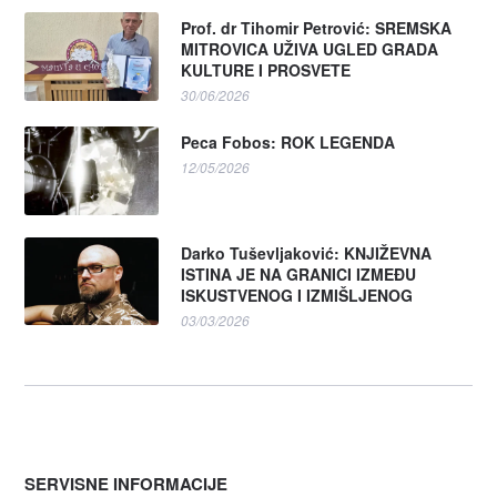
Prof. dr Tihomir Petrović: SREMSKA
MITROVICA UŽIVA UGLED GRADA
KULTURE I PROSVETE
30/06/2026
Peca Fobos: ROK LEGENDA
12/05/2026
Darko Tuševljaković: KNJIŽEVNA
ISTINA JE NA GRANICI IZMEĐU
ISKUSTVENOG I IZMIŠLJENOG
03/03/2026
SERVISNE INFORMACIJE