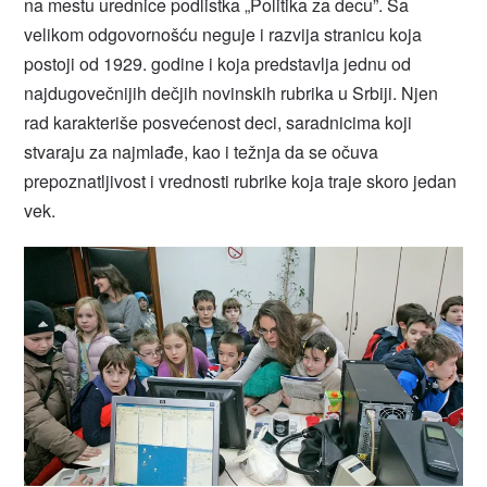
na mestu urednice podlistka „Politika za decu”. Sa
velikom odgovornošću neguje i razvija stranicu koja
postoji od 1929. godine i koja predstavlja jednu od
najdugovečnijih dečjih novinskih rubrika u Srbiji. Njen
rad karakteriše posvećenost deci, saradnicima koji
stvaraju za najmlađe, kao i težnja da se očuva
prepoznatljivost i vrednosti rubrike koja traje skoro jedan
vek.