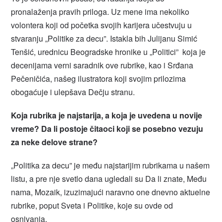
pronalaženja pravih priloga. Uz mene ima nekoliko
volontera koji od početka svojih karijera učestvuju u
stvaranju „Politike za decu”. Istakla bih Julijanu Simić
Tenšić, urednicu Beogradske hronike u „Politici” koja je
decenijama verni saradnik ove rubrike, kao i Srđana
Pečeničića, našeg ilustratora koji svojim prilozima
obogaćuje i ulepšava Dečju stranu.
Koja rubrika je najstarija, a koja je uvedena u novije
vreme? Da li postoje čitaoci koji se posebno vezuju
za neke delove strane?
„Politika za decu” je među najstarijim rubrikama u našem
listu, a pre nje svetlo dana ugledali su Da li znate, Među
nama, Mozaik, izuzimajući naravno one dnevno aktuelne
rubrike, poput Sveta i Politike, koje su ovde od
osnivanja.