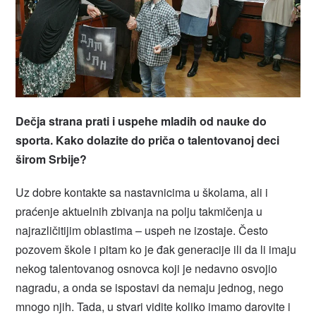
Dečja strana prati i uspehe mladih od nauke do
sporta. Kako dolazite do priča o talentovanoj deci
širom Srbije?
Uz dobre kontakte sa nastavnicima u školama, ali i
praćenje aktuelnih zbivanja na polju takmičenja u
najrazličitijim oblastima – uspeh ne izostaje. Često
pozovem škole i pitam ko je đak generacije ili da li imaju
nekog talentovanog osnovca koji je nedavno osvojio
nagradu, a onda se ispostavi da nemaju jednog, nego
mnogo njih. Tada, u stvari vidite koliko imamo darovite i