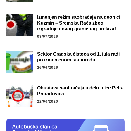
Izmenjen režim saobraćaja na deonici
Kuzmin – Sremska Rača zbog
izgradnje novog graničnog prelaza!
03/07/2026
Sektor Gradska čistoća od 1. jula radi
po izmenjenom rasporedu
26/06/2026
Obustava saobraćaja u delu ulice Petra
Preradovića
22/06/2026