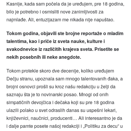
Kasnije, kada sam počela da je uređujem, pre 18 godina,
bilo je potrebno i osmisliti nove zanimljivosti za
najmlađe. Ali, entuzijazam me nikada nije napuštao.
Tokom godina, objavili ste brojne reportaže o mladim
talentima, kao i priče iz sveta nauke, kulture i
svakodnevice iz različitih krajeva sveta. Prisetite se
nekih posebnih ili neke anegdote.
Tokom protekle skoro dve decenije, koliko uređujem
Dečju stranu, upoznala sam mnogo talentovanih đaka, a
brojni osnovci prošli su kroz našu redakciju u želji da
saznaju šta je to novinarski posao. Mnogi od onih
simpatičnih devojčica i dečaka koji su pre 18 godina
ulazili polako u svet odraslih danas su uspešni lekari,
književnici, naučnici, producenti… Ali interesantno je da
i dalje pamte posete našoj redakciji i „Politiku za decu” u