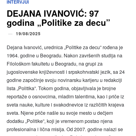
INTERVJUI
DEJANA IVANOVIĆ: 97
godina „Politike za decu”
19/08/2025
Dejana Ivanović, urednica „Politike za decu” rođena je
1964. godine u Beogradu. Nakon završenih studija na
Filološkom fakultetu u Beogradu, na grupi za
jugoslovenske književnosti i srpskohrvatski jezik, sa 24
godine započinje svoju novinarsku karijeru u redakciji
lista „Politika”. Tokom godina, objavljivala je brojne
reportaže o osnovcima, mladim talentima, kao i priče iz
sveta nauke, kulture i svakodnevice iz različitih krajeva
sveta. Njene priče našle su svoje mesto u dečjem
dodatku „Politike”, koji je vremenom postao njena
profesionalna i lična misija. Od 2007. godine nalazi se