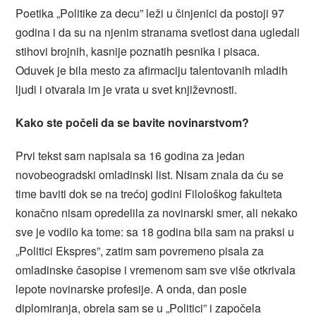
Poetika „Politike za decu” leži u činjenici da postoji 97
godina i da su na njenim stranama svetlost dana ugledali
stihovi brojnih, kasnije poznatih pesnika i pisaca.
Oduvek je bila mesto za afirmaciju talentovanih mladih
ljudi i otvarala im je vrata u svet književnosti.
Kako ste počeli da se bavite novinarstvom?
Prvi tekst sam napisala sa 16 godina za jedan
novobeogradski omladinski list. Nisam znala da ću se
time baviti dok se na trećoj godini Filološkog fakulteta
konačno nisam opredelila za novinarski smer, ali nekako
sve je vodilo ka tome: sa 18 godina bila sam na praksi u
„Politici Ekspres”, zatim sam povremeno pisala za
omladinske časopise i vremenom sam sve više otkrivala
lepote novinarske profesije. A onda, dan posle
diplomiranja, obrela sam se u „Politici” i započela