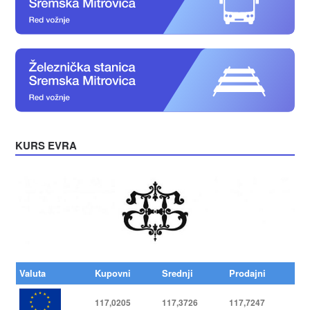
KURS EVRA
Valuta
Kupovni
Srednji
Prodajni
117,0205
117,3726
117,7247