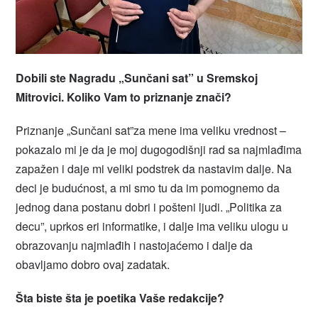
Dobili ste Nagradu „Sunčani sat” u Sremskoj
Mitrovici. Koliko Vam to priznanje znači?
Priznanje „Sunčani sat”za mene ima veliku vrednost –
pokazalo mi je da je moj dugogodišnji rad sa najmlađima
zapažen i daje mi veliki podstrek da nastavim dalje. Na
deci je budućnost, a mi smo tu da im pomognemo da
jednog dana postanu dobri i pošteni ljudi. „Politika za
decu”, uprkos eri informatike, i dalje ima veliku ulogu u
obrazovanju najmlađih i nastojaćemo i dalje da
obavljamo dobro ovaj zadatak.
Šta biste šta je poetika Vaše redakcije?