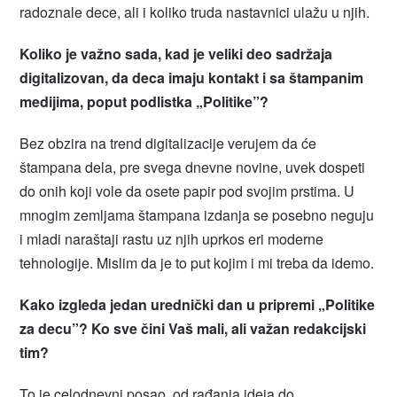
radoznale dece, ali i koliko truda nastavnici ulažu u njih.
Koliko je važno sada, kad je veliki deo sadržaja
digitalizovan, da deca imaju kontakt i sa štampanim
medijima, poput podlistka „Politike”?
Bez obzira na trend digitalizacije verujem da će
štampana dela, pre svega dnevne novine, uvek dospeti
do onih koji vole da osete papir pod svojim prstima. U
mnogim zemljama štampana izdanja se posebno neguju
i mladi naraštaji rastu uz njih uprkos eri moderne
tehnologije. Mislim da je to put kojim i mi treba da idemo.
Kako izgleda jedan urednički dan u pripremi „Politike
za decu”? Ko sve čini Vaš mali, ali važan redakcijski
tim?
To je celodnevni posao, od rađanja ideja do