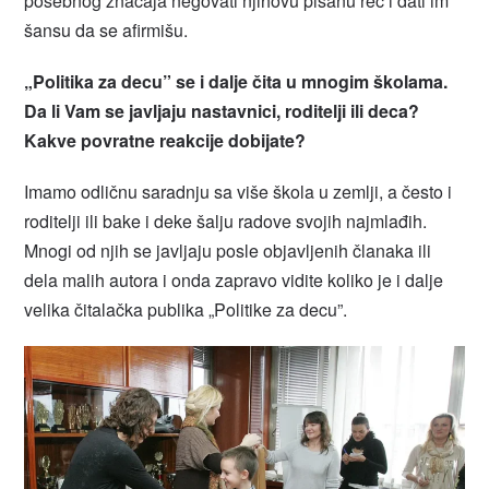
posebnog značaja negovati njihovu pisanu reč i dati im
šansu da se afirmišu.
„Politika za decu” se i dalje čita u mnogim školama.
Da li Vam se javljaju nastavnici, roditelji ili deca?
Kakve povratne reakcije dobijate?
Imamo odličnu saradnju sa više škola u zemlji, a često i
roditelji ili bake i deke šalju radove svojih najmlađih.
Mnogi od njih se javljaju posle objavljenih članaka ili
dela malih autora i onda zapravo vidite koliko je i dalje
velika čitalačka publika „Politike za decu”.