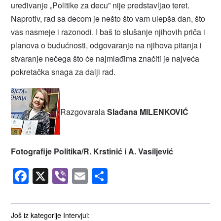
uređivanje „Politike za decu” nije predstavljao teret.
Naprotiv, rad sa decom je nešto što vam ulepša dan, što
vas nasmeje i razonodi. I baš to slušanje njihovih priča i
planova o budućnosti, odgovaranje na njihova pitanja i
stvaranje nečega što će najmlađima značiti je najveća
pokretačka snaga za dalji rad.
Razgovarala
Slađana
MILENKOVIĆ
Fotografije Politika/R. Krstinić i A. Vasiljević
Facebook
X
Viber
Email
Share
Još iz kategorije Intervjui: