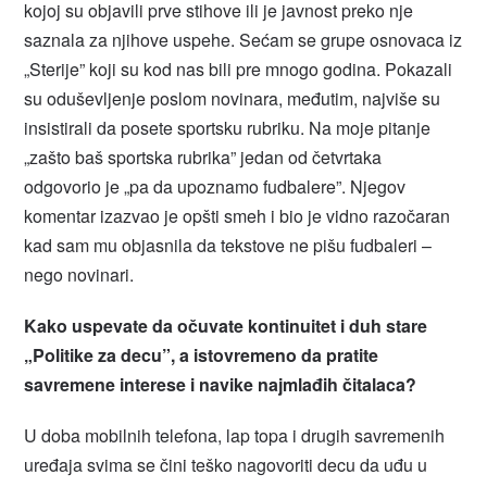
kojoj su objavili prve stihove ili je javnost preko nje
saznala za njihove uspehe. Sećam se grupe osnovaca iz
„Sterije” koji su kod nas bili pre mnogo godina. Pokazali
su oduševljenje poslom novinara, međutim, najviše su
insistirali da posete sportsku rubriku. Na moje pitanje
„zašto baš sportska rubrika” jedan od četvrtaka
odgovorio je „pa da upoznamo fudbalere”. Njegov
komentar izazvao je opšti smeh i bio je vidno razočaran
kad sam mu objasnila da tekstove ne pišu fudbaleri –
nego novinari.
Kako uspevate da očuvate kontinuitet i duh stare
„Politike za decu”, a istovremeno da pratite
savremene interese i navike najmlađih čitalaca?
U doba mobilnih telefona, lap topa i drugih savremenih
uređaja svima se čini teško nagovoriti decu da uđu u