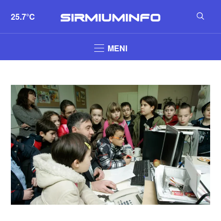
25.7°C
MENI