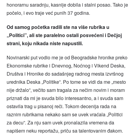
honorarnu saradnju, kasnije dobila i stalni posao. Tako je
počelo, i evo traje već punih 37 godina.
Od samog početka radili ste na više rubrika u
„Politici”, ali ste paralelno ostali posvećeni i Dečjoj
strani, koju nikada niste napustili.
Novinarski put vodio me je od Beogradske hronike preko
Ekonomske rubrike i Dnevnog, Noćnog i Vikend Deska,
Društva i Hronike do sadašnjeg radnog mesta izvršnog
urednika Deska „Politike”. Po tome se vidi da me „mesto
nije držalo”, večito sam tragala za nečim novim i moram
priznati da mi je svuda bilo interesantno, a i svuda sam
ostavila trag u pisanoj reči. Tokom decenija rada na
raznim rubrikama nekako sam se uvek vraćala „Politici
za decu”. Za nju sam uvek pronalazila vremena da
napišem neku reportažu, priču sa talentovanim đakom.