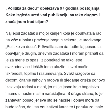
„Politika za decu” obeležava 97 godina postojanja.
Kako izgleda uređivati publikaciju sa tako dugom i
značajnom tradicijom?
Najlepši zadatak u mojoj karijeri koja je obuhvatala rad
na više rubrika i praćenje brojnih sektora, je uređivanje
„Politike za decu”. Prihvatila sam da radim taj posao uz
obavljanje drugih, dnevnih zadataka i moram priznati da
je za mene to spas. Iz ponekad ne tako lepe
svakodnevice i teških tema ulazite u svet mašte,
iskrenosti, topline i razumevanja. Svaki razgovor sa
decom, čitanje njihovih radova ili gledanje crteža ponovo
izazivaju radost u meni, jer mi je jasno koje bogatstvo
imamo u našim malim naraštajima. S druge strane, to je i
zahtevan posao jer sve što se napiše i objavi mora da
bude tačno, da ima edukativni karakter i poruku za male