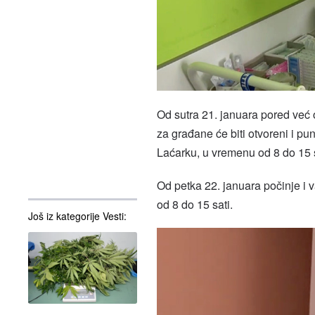
Od sutra 21. januara pored već 
za građane će biti otvoreni i p
Laćarku, u vremenu od 8 do 15 s
Od petka 22. januara počinje i 
od 8 do 15 sati.
Još iz kategorije Vesti: