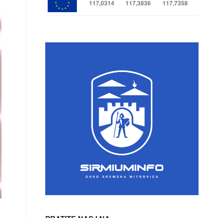
117,0314
117,3836
117,7358