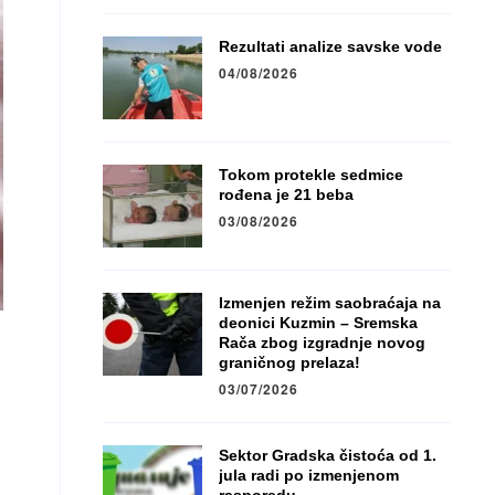
Rezultati analize savske vode
04/08/2026
Tokom protekle sedmice
rođena je 21 beba
03/08/2026
Izmenjen režim saobraćaja na
deonici Kuzmin – Sremska
Rača zbog izgradnje novog
graničnog prelaza!
03/07/2026
Sektor Gradska čistoća od 1.
jula radi po izmenjenom