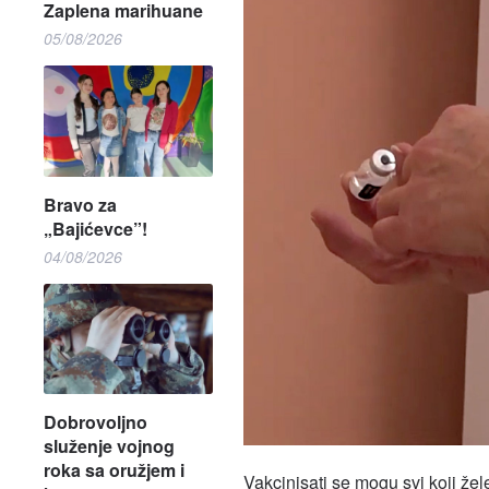
Zaplena marihuane
05/08/2026
Bravo za
„Bajićevce”!
04/08/2026
Dobrovoljno
služenje vojnog
roka sa oružjem i
Vakcinisati se mogu svi koji žele