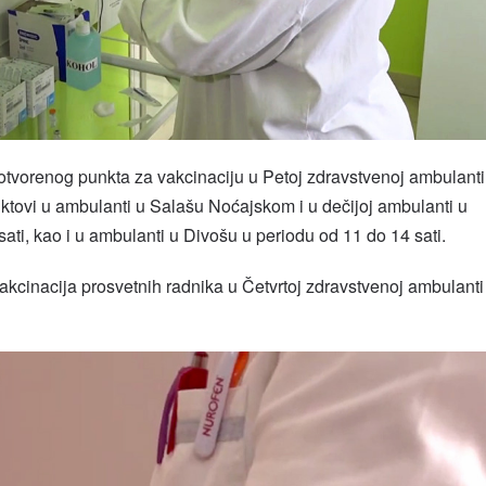
otvorenog punkta za vakcinaciju u Petoj zdravstvenoj ambulanti
unktovi u ambulanti u Salašu Noćajskom i u dečijoj ambulanti u
ati, kao i u ambulanti u Divošu u periodu od 11 do 14 sati.
vakcinacija prosvetnih radnika u Četvrtoj zdravstvenoj ambulanti