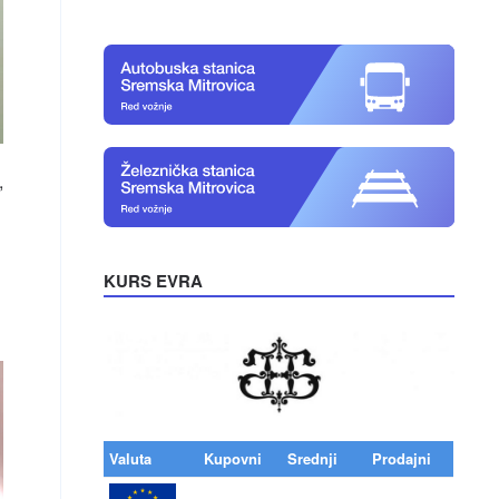
,
KURS EVRA
Valuta
Kupovni
Srednji
Prodajni