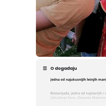
O događaju
Jedna od najukusnijih letnjih manif
Bostanijada, jedna od najstarijih 
Udruženje žena „Desanka Maksimović
najglasniju klepetušu, najbolji beć