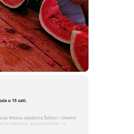
ula u 15 sati.
zuje Mesna zajednica Šašinci i lokalno
denje lubenice, pucanje bičem, za
na šašinačkom vašarištu.