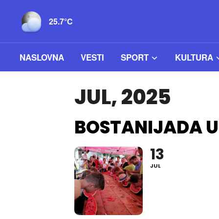
25.7°C
NASLOVNA
VESTI
SPORT
KULTURA
JUL, 2025
BOSTANIJADA U
13
JUL