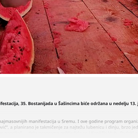
estacija, 35. Bostanijada u Šašincima biće održana u nedelju 13. j
i najmasovnijih manifestacija u Sremu. I ove godine program organi
”, a planirano je takmičenje za najtežu lubenicu i dinju, brzo je
ar paprikaš…. delu programa priključiće se i Кonjički klub „Padok” 