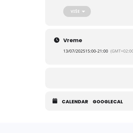
VIŠE
Program manifestacije:
Nedelja 13. 7. 2025.
Vreme
15 sati
– otvaranje Bostanijade,
13/07/2025
15:00
-
21:00
(GMT+02:00
15 sati
– postavljanje etno stolova,
15 :30 sati
– početak kuvanja bećar
16 sati
– takmičenje za najtežu lub
CALENDAR
GOOGLECAL
16:30 sati
– takmičenje u pucanju bi
17:30 sati
– parada konjskih zapre