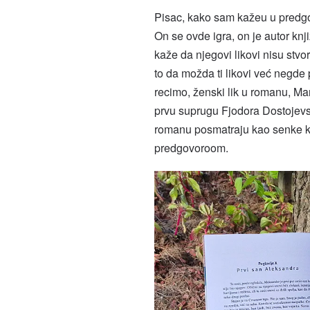
Pisac, kako sam kažeu u predgo
On se ovde igra, on je autor knj
kaže da njegovi likovi nisu stvo
to da možda ti likovi već negde 
recimo, ženski lik u romanu, Mar
prvu suprugu Fjodora Dostojevs
romanu posmatraju kao senke knji
predgovoroom.