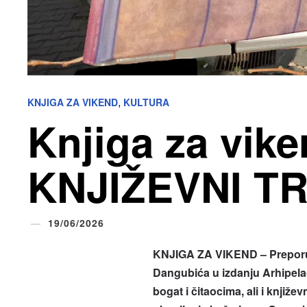
,
KNJIGA ZA VIKEND
KULTURA
Knjiga za vik
KNJIŽEVNI T
19/06/2026
KNJIGA ZA VIKEND – Preporuka
Dangubića u izdanju Arhipelag
bogat i čitaocima, ali i knji