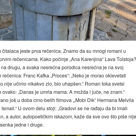
 čitalaca jeste prva rečenica. Znamo da su mnogi romani u
 prvim rečenicama. Kako počinje „Ana Karenjina” Lava Tolstoja
 na drugu, a svaka nesrećna porodica nesrećna je na svoj
h rečenica: Franc Kafka „Proces”: „Neko je morao oklevetati
ako nije učinio nikakvo zlo, bio uhapšen.” Roman toka svetsi
e ovako: „Danas je umrla mama. A možda i juče, ne znam.”
vano još u doba crno-belih filmova
„
Mobi Dik” Hermana Melvila
Ismail.” U ovom delu stoji: „Gradovi se ne rađaju da bi imali
n, a autor, autopoetičkim iskazom, kaže da sve ovo što piše nij
a senka jedne i druge.