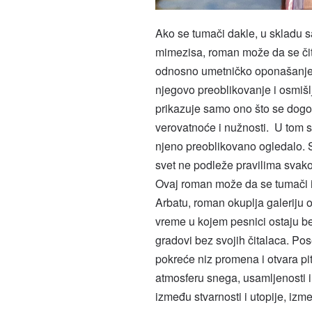
Ako se tumači dakle, u skladu s
mimezisa, roman može da se čit
odnosno umetničko oponašanje st
njegovo preoblikovanje i osmišl
prikazuje samo ono što se dogod
verovatnoće i nužnosti. U tom s
njeno preoblikovano ogledalo. S
svet ne podleže pravilima svak
Ovaj roman može da se tumači i
Arbatu, roman okuplja galeriju 
vreme u kojem pesnici ostaju be
gradovi bez svojih čitalaca. Pos
pokreće niz promena i otvara pit
atmosferu snega, usamljenosti i
između stvarnosti i utopije, izm