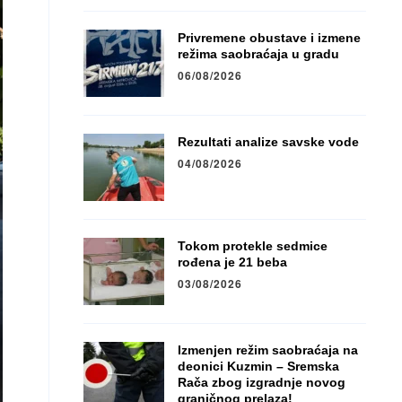
Privremene obustave i izmene
režima saobraćaja u gradu
06/08/2026
Rezultati analize savske vode
04/08/2026
Tokom protekle sedmice
rođena je 21 beba
03/08/2026
Izmenjen režim saobraćaja na
deonici Kuzmin – Sremska
Rača zbog izgradnje novog
graničnog prelaza!