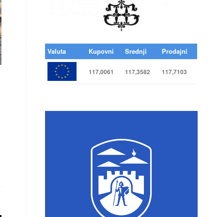
Valuta
Kupovni
Srednji
Prodajni
117,0061
117,3582
117,7103
?
e