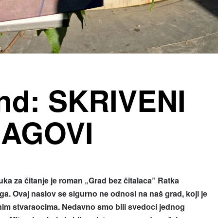
end: SKRIVENI
RAGOVI
 za čitanje je roman „Grad bez čitalaca” Ratka
a. Ovaj naslov se sigurno ne odnosi na naš grad, koji je
ževnim stvaraocima. Nedavno smo bili svedoci jednog