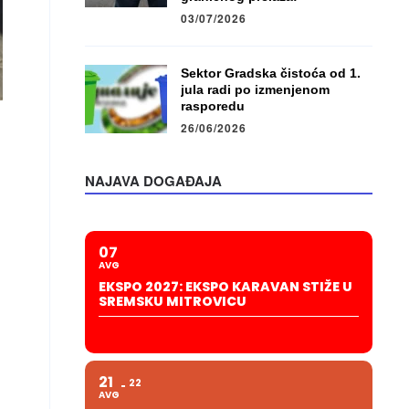
03/07/2026
Sektor Gradska čistoća od 1.
jula radi po izmenjenom
rasporedu
26/06/2026
NAJAVA DOGAĐAJA
07
AVG
EKSPO 2027: EKSPO KARAVAN STIŽE U
SREMSKU MITROVICU
21
22
AVG