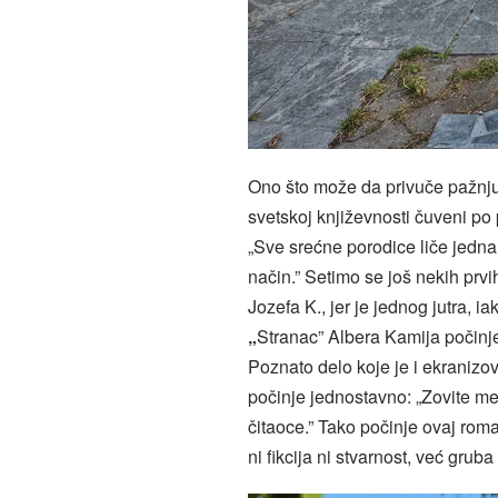
Ono što može da privuče pažnju
svetskoj književnosti čuveni po
„Sve srećne porodice liče jedna
način.” Setimo se još nekih prvi
Jozefa K., jer je jednog jutra, i
„
Stranac” Albera Kamija počinj
Poznato delo koje je i ekranizo
počinje jednostavno: „Zovite me 
čitaoce.” Tako počinje ovaj roma
ni fikcija ni stvarnost, već grub