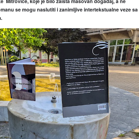
 Mitrovice, koje je bilo zaista masovan događaj, a ne
omanu se mogu naslutiti i zanimljive intertekstualne veze sa
.