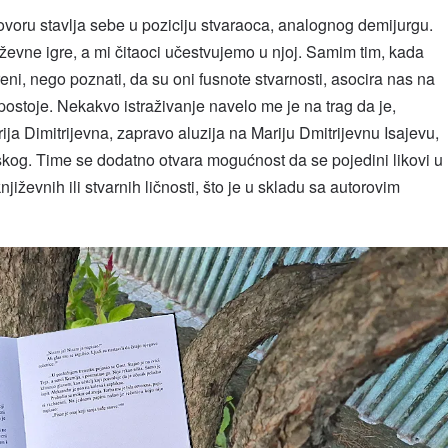
voru stavlja sebe u poziciju stvaraoca, analognog demijurgu.
iževne igre, a mi čitaoci učestvujemo u njoj. Samim tim, kada
reni, nego poznati, da su oni fusnote stvarnosti, asocira nas na
postoje. Nekakvo istraživanje navelo me je na trag da je,
ija Dimitrijevna, zapravo aluzija na Mariju Dmitrijevnu Isajevu,
kog. Time se dodatno otvara mogućnost da se pojedini likovi u
ževnih ili stvarnih ličnosti, što je u skladu sa autorovim