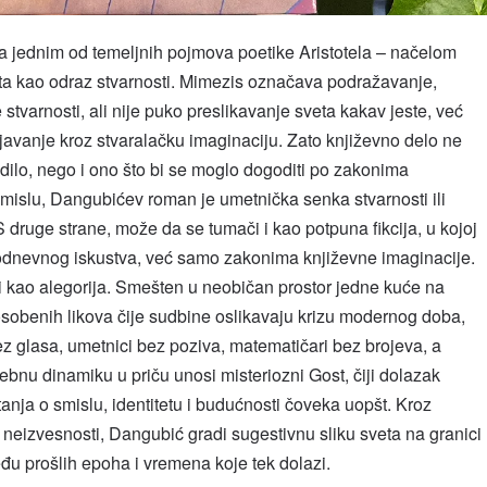
a jednim od temeljnih pojmova poetike Aristotela – načelom
a kao odraz stvarnosti. Mimezis označava podražavanje,
varnosti, ali nije puko preslikavanje sveta kakav jeste, već
javanje kroz stvaralačku imaginaciju. Zato književno delo ne
ilo, nego i ono što bi se moglo dogoditi po zakonima
mislu, Dangubićev roman je umetnička senka stvarnosti ili
 druge strane, može da se tumači i kao potpuna fikcija, u kojoj
odnevnog iskustva, već samo zakonima književne imaginacije.
 kao alegorija. Smešten u neobičan prostor jedne kuće na
osobenih likova čije sudbine oslikavaju krizu modernog doba,
z glasa, umetnici bez poziva, matematičari bez brojeva, a
ebnu dinamiku u priču unosi misteriozni Gost, čiji dolazak
anja o smislu, identitetu i budućnosti čoveka uopšt. Kroz
 neizvesnosti, Dangubić gradi sugestivnu sliku sveta na granici
eđu prošlih epoha i vremena koje tek dolazi.