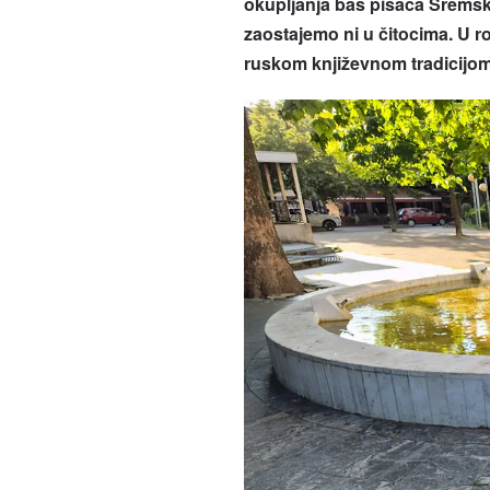
okupljanja baš pisaca Sremske
zaostajemo ni u čitocima. U r
ruskom književnom tradicijom