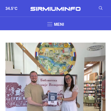
34.5°C
MENI