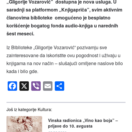
„Gligorije Vozarović” dostupna je nova usluga. U
saradnji sa platformom „Knjigapriča”, svim aktivnim
članovima biblioteke omogućeno je besplatno
korišćenje bogatog fonda audio-knjiga u narednih
šest meseci.
Iz Biblioteke „Gligorije Vozarović” pozivamju sve
zainteresovane da iskoristite ovu pogodnost i uživaju u
knjigama na nov način – slušajući omiljene naslove bilo
kada i bilo gde.
Facebook
X
Viber
Email
Share
Još iz kategorije Kultura:
Vinska radionica „Vino kao boja” –
prijave do 10. avgusta