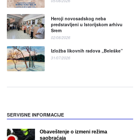
05/08/2026
Heroji novosadskog neba
predstavljeni u Istorijskom arhivu
Srem
02/08/2026
Izložba likovnih radova „Beleške”
31/07/2026
SERVISNE INFORMACIJE
Obaveštenje o izmeni režima
saobraćaja