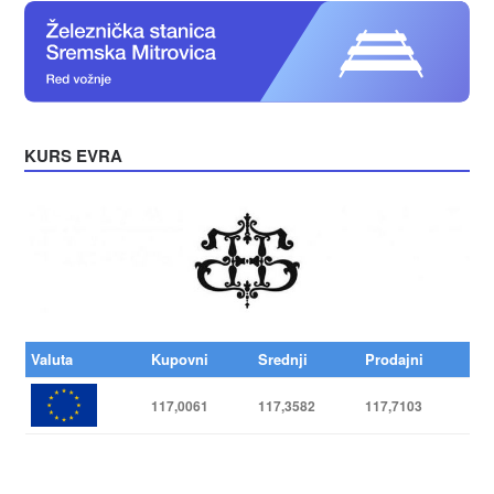
KURS EVRA
Valuta
Kupovni
Srednji
Prodajni
117,0061
117,3582
117,7103