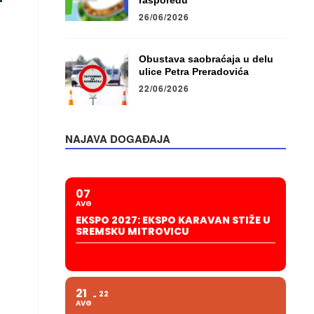
rasporedu
26/06/2026
Obustava saobraćaja u delu
ulice Petra Preradovića
22/06/2026
NAJAVA DOGAĐAJA
07
AVG
EKSPO 2027: EKSPO KARAVAN STIŽE U
SREMSKU MITROVICU
21
22
AVG