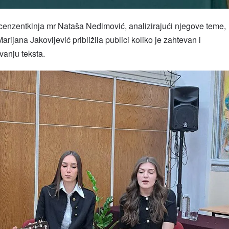
enzentkinja mr Nataša Nedimović, analizirajući njegove teme,
Marijana Jakovljević približila publici koliko je zahtevan i
vanju teksta.