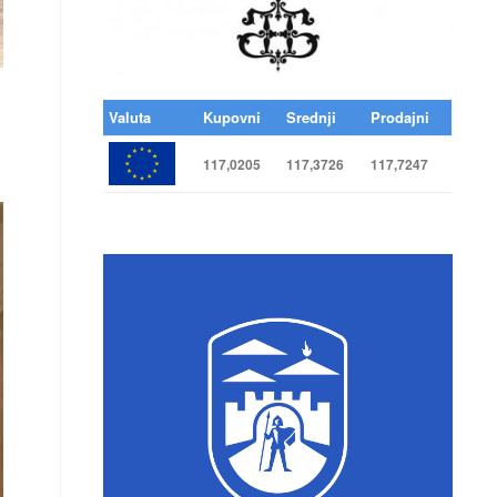
Valuta
Kupovni
Srednji
Prodajni
117,0205
117,3726
117,7247