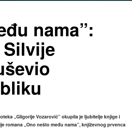
eđu nama”:
Silvije
uševio
bliku
ioteka „Gligorije Vozarović” okupila je ljubitelje knjige i
je romana „Ono nešto među nama”, književnog prvenca