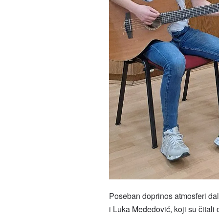
Poseban doprinos atmosferi dali
i Luka Međedović, koji su čital