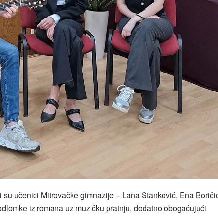
 su učenici Mitrovačke gimnazije – Lana Stanković, Ena Boriči
i odlomke iz romana uz muzičku pratnju, dodatno obogaćujući