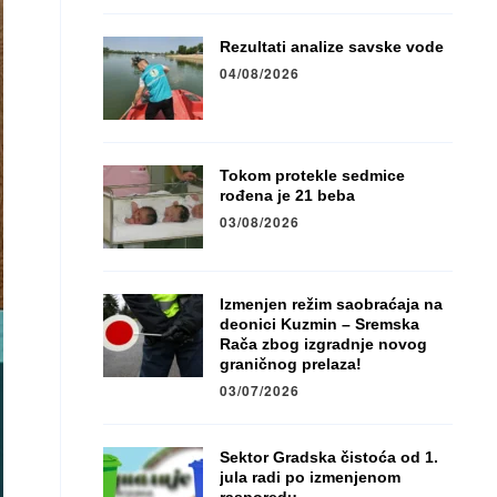
Rezultati analize savske vode
04/08/2026
Tokom protekle sedmice
rođena je 21 beba
03/08/2026
Izmenjen režim saobraćaja na
deonici Kuzmin – Sremska
Rača zbog izgradnje novog
graničnog prelaza!
03/07/2026
Sektor Gradska čistoća od 1.
jula radi po izmenjenom