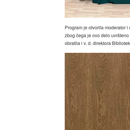
Program je otvorila moderator i 
zbog čega je ovo delo uvršteno 
obratila i v. d. direktora Bibliot