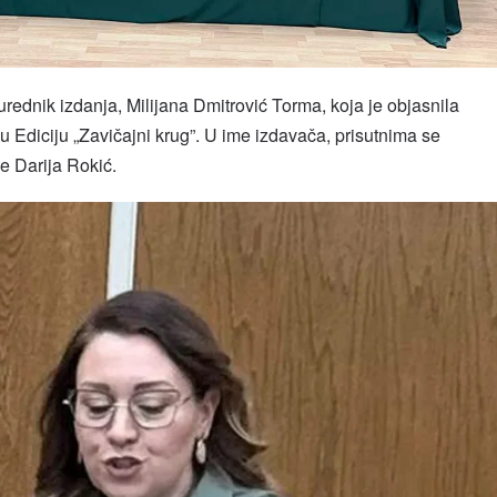
urednik izdanja, Milijana Dmitrović Torma, koja je objasnila
u Ediciju „Zavičajni krug”. U ime izdavača, prisutnima se
eke Darija Rokić.