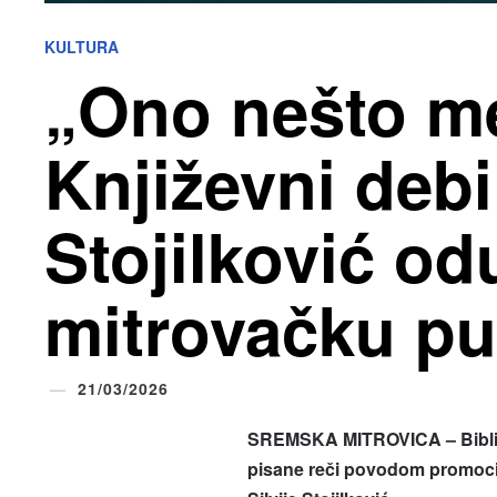
KULTURA
„Ono nešto m
Književni debi 
Stojilković od
mitrovačku pu
21/03/2026
SREMSKA MITROVICA –
Bibl
pisane reči povodom promoci