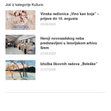
Još iz kategorije Kultura:
Vinska radionica „Vino kao boja” –
prijave do 10. avgusta
05/08/2026
Heroji novosadskog neba
predstavljeni u Istorijskom arhivu
Srem
02/08/2026
Izložba likovnih radova „Beleške”
31/07/2026