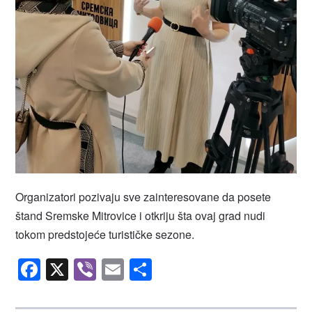
Organizatori pozivaju sve zainteresovane da posete
štand Sremske Mitrovice i otkriju šta ovaj grad nudi
tokom predstojeće turističke sezone.
Facebook
X
Viber
Email
Share