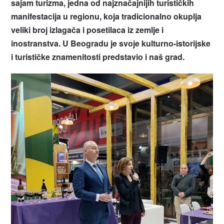
sajam turizma, jedna od najznačajnijih turističkih
manifestacija u regionu, koja tradicionalno okuplja
veliki broj izlagača i posetilaca iz zemlje i
inostranstva. U Beogradu je svoje kulturno-istorijske
i turističke znamenitosti predstavio i naš grad.