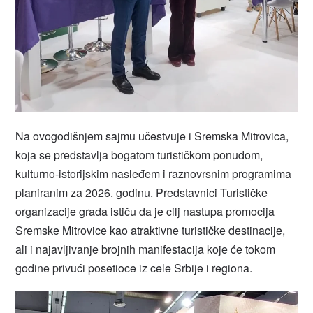
Na ovogodišnjem sajmu učestvuje i Sremska Mitrovica,
koja se predstavlja bogatom turističkom ponudom,
kulturno-istorijskim nasleđem i raznovrsnim programima
planiranim za 2026. godinu. Predstavnici Turističke
organizacije grada ističu da je cilj nastupa promocija
Sremske Mitrovice kao atraktivne turističke destinacije,
ali i najavljivanje brojnih manifestacija koje će tokom
godine privući posetioce iz cele Srbije i regiona.