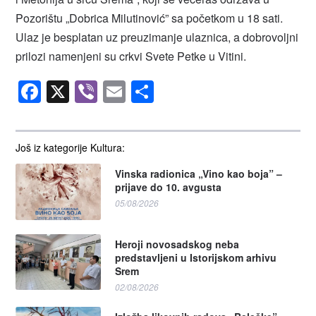
Pozorištu „Dobrica Milutinović” sa početkom u 18 sati.
Ulaz je besplatan uz preuzimanje ulaznica, a dobrovoljni
prilozi namenjeni su crkvi Svete Petke u Vitini.
Facebook
X
Viber
Email
Share
Još iz kategorije Kultura:
Vinska radionica „Vino kao boja” –
prijave do 10. avgusta
05/08/2026
Heroji novosadskog neba
predstavljeni u Istorijskom arhivu
Srem
02/08/2026