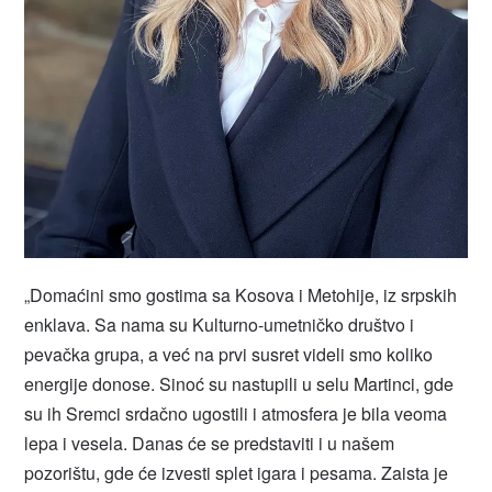
„Domaćini smo gostima sa Kosova i Metohije, iz srpskih
enklava. Sa nama su Kulturno-umetničko društvo i
pevačka grupa, a već na prvi susret videli smo koliko
energije donose. Sinoć su nastupili u selu Martinci, gde
su ih Sremci srdačno ugostili i atmosfera je bila veoma
lepa i vesela. Danas će se predstaviti i u našem
pozorištu, gde će izvesti splet igara i pesama. Zaista je