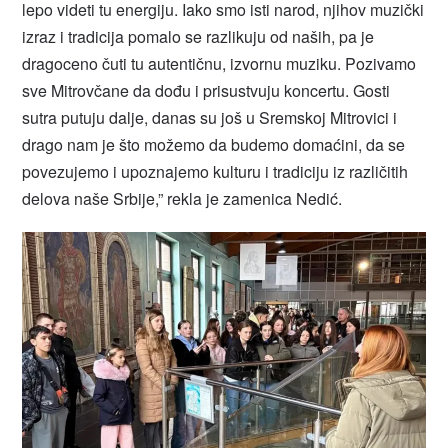
lepo videti tu energiju. Iako smo isti narod, njihov muzički
izraz i tradicija pomalo se razlikuju od naših, pa je
dragoceno čuti tu autentičnu, izvornu muziku. Pozivamo
sve Mitrovčane da dođu i prisustvuju koncertu. Gosti
sutra putuju dalje, danas su još u Sremskoj Mitrovici i
drago nam je što možemo da budemo domaćini, da se
povezujemo i upoznajemo kulturu i tradiciju iz različitih
delova naše Srbije,” rekla je zamenica Nedić.