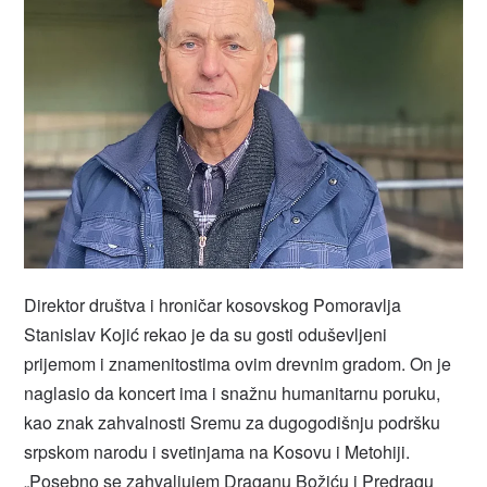
Direktor društva i hroničar kosovskog Pomoravlja
Stanislav Kojić rekao je da su gosti oduševljeni
prijemom i znamenitostima ovim drevnim gradom. On je
naglasio da koncert ima i snažnu humanitarnu poruku,
kao znak zahvalnosti Sremu za dugogodišnju podršku
srpskom narodu i svetinjama na Kosovu i Metohiji.
„Posebno se zahvaljujem Draganu Božiću i Predragu