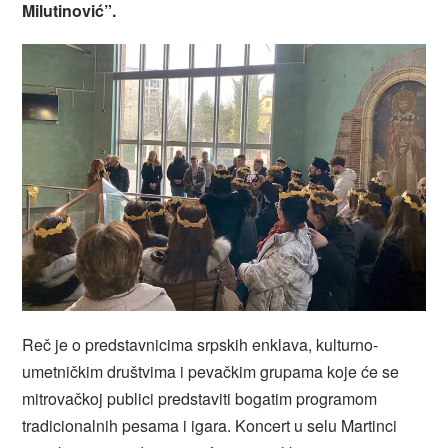
Milutinović”.
Reč je o predstavnicima srpskih enklava, kulturno-
umetničkim društvima i pevačkim grupama koje će se
mitrovačkoj publici predstaviti bogatim programom
tradicionalnih pesama i igara. Koncert u selu Martinci