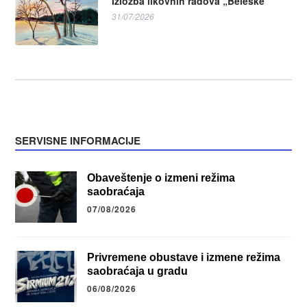
Izložba likovnih radova „Beleške”
31/07/2026
SERVISNE INFORMACIJE
Obaveštenje o izmeni režima
saobraćaja
07/08/2026
Privremene obustave i izmene režima
saobraćaja u gradu
06/08/2026