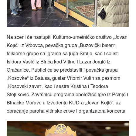
Na sceni će nastupiti Kulturno-umetničko društvo „Jovan
Kojić” iz Vrbovca, pevačka grupa „Buzovički biseri“,
folklorne grupe sa igrama sa juga Srbije, kao i solisti
Isidora Vasić iz Binča kod Vitine i Lazar Jorgić iz
Gračanice. Publici će se predstaviti i pevačka grupa
„Kosovke” iz Batusa, guslar Vitomir Vulin sa pesmom
„Kosovski zavet”, kao i sestre Kristina i Teodora
Stojilković. Završnicu programa obeležiće igre iz Pčinje i
Binačke Morave u izvođenju KUD-a „Jovan Kojić”, uz
obraćanje paroha vitinske crkve i organizatora koncerta.