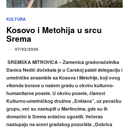
KULTURA
Kosovo i Metohija u srcu
Srema
07/02/2026
SREMSKA MITROVICA – Zamenica gradonačelnika
Danica Nedić dočekala je u Carskoj palati delegaciju i
umetničke ansamble sa Kosova i Metohije, koji ovog
vikenda borave u našem gradu u okviru kulturno-
humanitarne posete. U okviru posete, članovi
Kulturno-umetničkog društva „Enklava”, uz pevačku
grupu, već su nastupili u Martincima, gde su ih
domaćini iz Srema srdačno ugostili. Večeras
nastupaju na sceni gradskog pozorišta „Dobrica