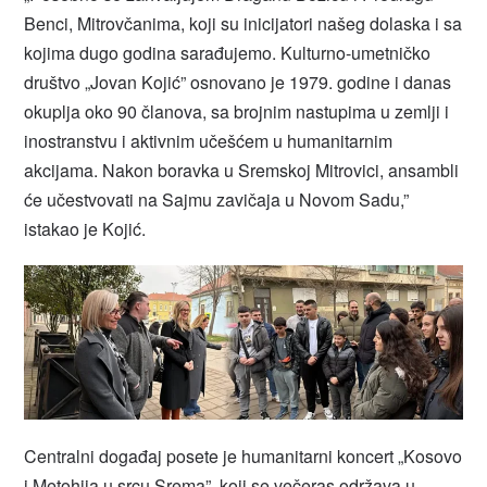
Benci, Mitrovčanima, koji su inicijatori našeg dolaska i sa
kojima dugo godina sarađujemo. Kulturno-umetničko
društvo „Jovan Kojić” osnovano je 1979. godine i danas
okuplja oko 90 članova, sa brojnim nastupima u zemlji i
inostranstvu i aktivnim učešćem u humanitarnim
akcijama. Nakon boravka u Sremskoj Mitrovici, ansambli
će učestvovati na Sajmu zavičaja u Novom Sadu,”
istakao je Kojić.
Centralni događaj posete je humanitarni koncert „Kosovo
i Metohija u srcu Srema”, koji se večeras održava u