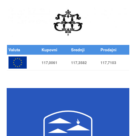
Valuta
Kupovni
Srednji
Prodajni
117,0061
117,3582
117,7103