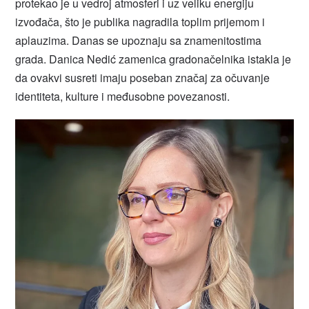
protekao je u vedroj atmosferi i uz veliku energiju
izvođača, što je publika nagradila toplim prijemom i
aplauzima. Danas se upoznaju sa znamenitostima
grada. Danica Nedić zamenica gradonačelnika istakla je
da ovakvi susreti imaju poseban značaj za očuvanje
identiteta, kulture i međusobne povezanosti.