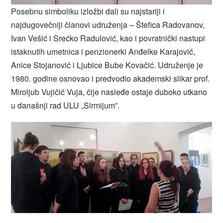
Posebnu simboliku izložbi dali su najstariji i
najdugovečniji članovi udruženja – Štefica Radovanov,
Ivan Vešić i Srećko Radulović, kao i povratnički nastupi
istaknutih umetnica i penzionerki Anđelke Karajović,
Anice Stojanović i Ljubice Bube Kovačić. Udruženje je
1980. godine osnovao i predvodio akademski slikar prof.
Miroljub Vujičić Vuja, čije nasleđe ostaje duboko utkano
u današnji rad ULU „Sirmijum”.