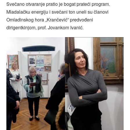
Svečano otvaranje pratio je bogat prateći program.
Mladalačku energiju i svečani ton uneli su članovi
Omladinskog hora „Krančević” predvođeni
dirigentkinjom, prof. Jovankom Ivanić.