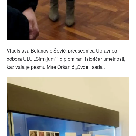
Vladislava Belanović Šević, predsednica Upravnog
odbora ULU „Sirmijum” i diplomirani istoričar umetnosti,
kazivala je pesmu Mire Oršanić „Ovde i sada”.