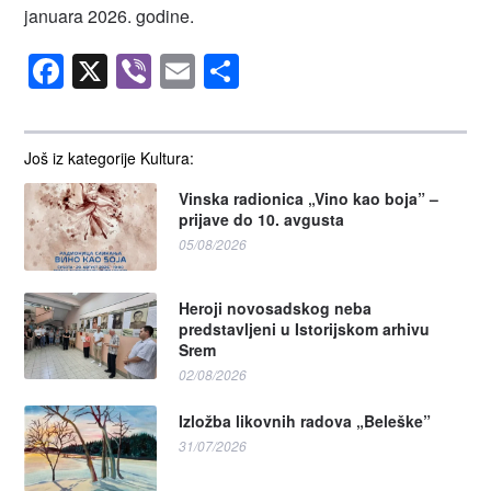
januara 2026. godine.
Facebook
X
Viber
Email
Share
Još iz kategorije Kultura:
Vinska radionica „Vino kao boja” –
prijave do 10. avgusta
05/08/2026
Heroji novosadskog neba
predstavljeni u Istorijskom arhivu
Srem
02/08/2026
Izložba likovnih radova „Beleške”
31/07/2026