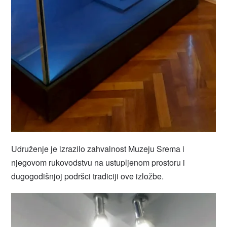
Udruženje je izrazilo zahvalnost Muzeju Srema i
njegovom rukovodstvu na ustupljenom prostoru i
dugogodišnjoj podršci tradiciji ove izložbe.