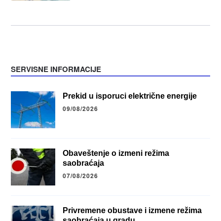
SERVISNE INFORMACIJE
Prekid u isporuci električne energije
09/08/2026
Obaveštenje o izmeni režima
saobraćaja
07/08/2026
Privremene obustave i izmene režima
saobraćaja u gradu