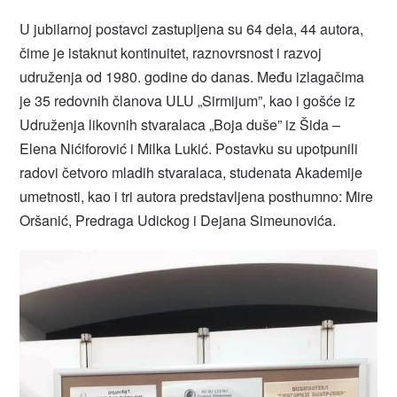
U jubilarnoj postavci zastupljena su 64 dela, 44 autora,
čime je istaknut kontinuitet, raznovrsnost i razvoj
udruženja od 1980. godine do danas. Među izlagačima
je 35 redovnih članova ULU „Sirmijum”, kao i gošće iz
Udruženja likovnih stvaralaca „Boja duše” iz Šida –
Elena Nićiforović i Milka Lukić. Postavku su upotpunili
radovi četvoro mladih stvaralaca, studenata Akademije
umetnosti, kao i tri autora predstavljena posthumno: Mire
Oršanić, Predraga Udickog i Dejana Simeunovića.