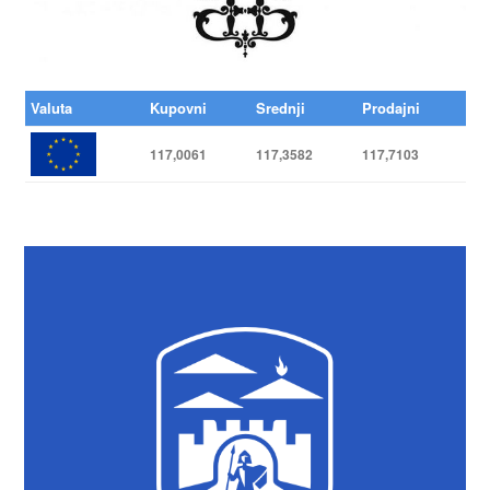
Valuta
Kupovni
Srednji
Prodajni
117,0061
117,3582
117,7103