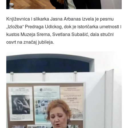
Književnica i slikarka Jasna Arbanas izvela je pesmu
„Izložba” Predraga Udickog, dok je istoričarka umetnosti i
kustos Muzeja Srema, Svetlana Subašić, dala stručni
osvrt na značaj jubileja.