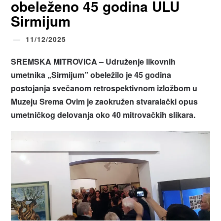
obeleženo 45 godina ULU
Sirmijum
11/12/2025
SREMSKA MITROVICA – Udruženje likovnih
umetnika „Sirmijum” obeležilo je 45 godina
postojanja svečanom retrospektivnom izložbom u
Muzeju Srema Ovim je zaokružen stvaralački opus
umetničkog delovanja oko 40 mitrovačkih slikara.