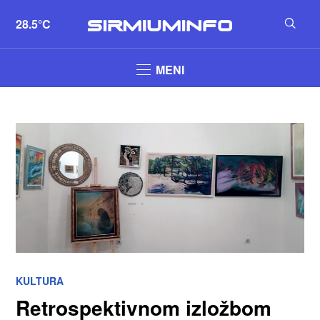
28.5°C
MENI
KULTURA
Retrospektivnom izložbom