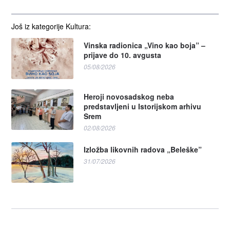
Još iz kategorije Kultura:
Vinska radionica „Vino kao boja” –
prijave do 10. avgusta
05/08/2026
Heroji novosadskog neba
predstavljeni u Istorijskom arhivu
Srem
02/08/2026
Izložba likovnih radova „Beleške”
31/07/2026