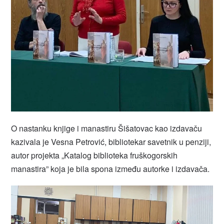
O nastanku knjige i manastiru Šišatovac kao izdavaču
kazivala je Vesna Petrović, bibliotekar savetnik u penziji,
autor projekta „Katalog biblioteka fruškogorskih
manastira” koja je bila spona između autorke i izdavača.