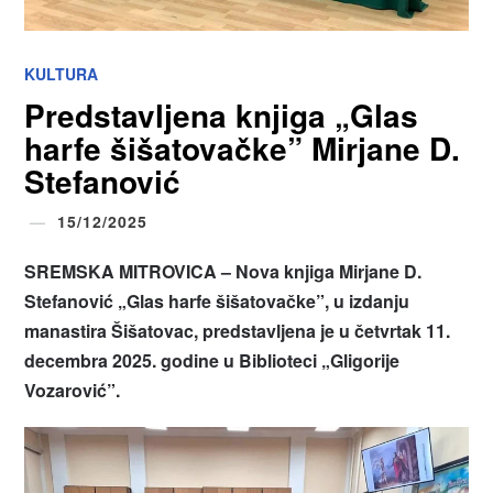
KULTURA
Predstavljena knjiga „Glas
harfe šišatovačke” Mirjane D.
Stefanović
15/12/2025
SREMSKA MITROVICA – Nova knjiga Mirjane D.
Stefanović
„
Glas harfe šišatovačke
”
, u izdanju
manastira Šišatovac, predstavljena je u četvrtak 11.
decembra 2025. godine u Biblioteci
„
Gligorije
Vozarović
”
.