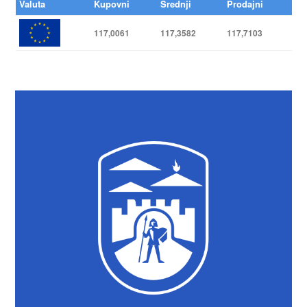
Valuta
Kupovni
Srednji
Prodajni
117,0061
117,3582
117,7103