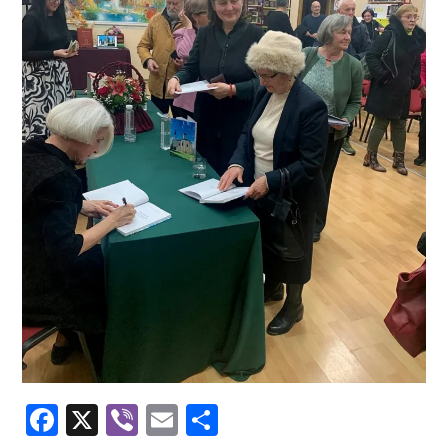
Facebook
X
Viber
Email
Share