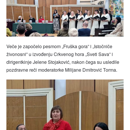
Veče je započelo pesmom „Fruška gora” i „Istočniče
živonosni” u izvođenju Crkvenog hora „Sveti Sava” i
dirigentkinje Jelene Stojaković, nakon čega su usledile
pozdravne reči moderatorke Milijane Dmitrović Torma.