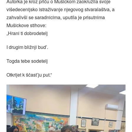
Autorka je kroz priču o Mušickom zaokružila svoje
višedecenijsko istraživanje njegovog stvaralaštva, a
zahvalivši se saradnicima, uputila je prisutnima
Mušickove stihove:
„Hrani ti dobrodetelj
I drugim bližnji bud’.
Togda tebe sodetelj
Otkrijet k ščast’ju put.”