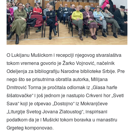
O Lukijanu Mušickom i recepciji njegovog stvaralaštva
tokom vremena govorio je Žarko Vojnović, načelnik
Odeljenja za bibliografiju Narodne biblioteke Srbije. Pre
nego što se prisutnima obratila autorka, Milijana
Dmitrović Torma je pročitala odlomak iz „Glasa harfe
šišatovačke” i još jednom je nastupio Crkveni hor „Sveti
Sava” koji je otpevao „Dostojno” iz Mokranjčeve
„Liturgije Svetog Jovana Zlatoustog”, inspirisani
podatkom da je i Mušicki tokom boravka u manastiru
Grgeteg komponovao.