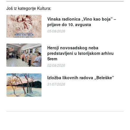
Još iz kategorije Kultura:
Vinska radionica „Vino kao boja” –
prijave do 10. avgusta
05/08/2026
Heroji novosadskog neba
predstavljeni u Istorijskom arhivu
Srem
02/08/2026
Izložba likovnih radova „Beleške”
31/07/2026