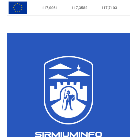
117,0061
117,3582
117,7103