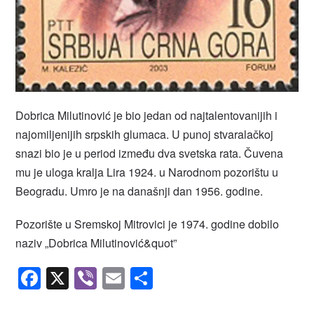
Dobrica Milutinović je bio jedan od najtalentovanijih i
najomiljenijih srpskih glumaca. U punoj stvaralačkoj
snazi bio je u period između dva svetska rata. Čuvena
mu je uloga kralja Lira 1924. u Narodnom pozorištu u
Beogradu. Umro je na današnji dan 1956. godine.
Pozorište u Sremskoj Mitrovici je 1974. godine dobilo
naziv „Dobrica Milutinović&quot”
Facebook
X
Viber
Email
Share