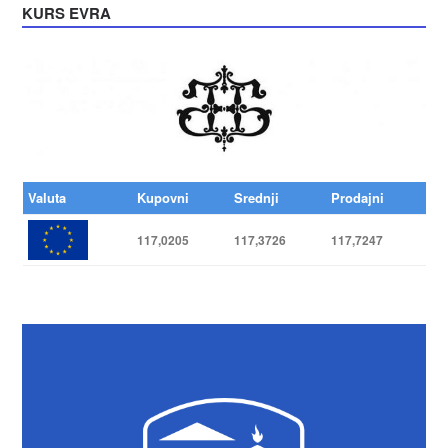
KURS EVRA
Valuta
Kupovni
Srednji
Prodajni
117,0205
117,3726
117,7247