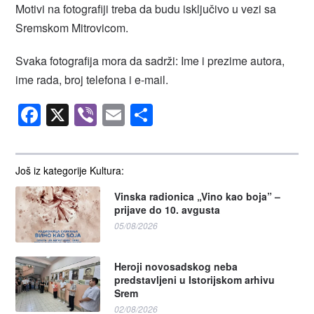
Motivi na fotografiji treba da budu isključivo u vezi sa
Sremskom Mitrovicom.
Svaka fotografija mora da sadrži: Ime i prezime autora,
ime rada, broj telefona i e-mail.
Facebook
X
Viber
Email
Share
Još iz kategorije Kultura:
Vinska radionica „Vino kao boja” –
prijave do 10. avgusta
05/08/2026
Heroji novosadskog neba
predstavljeni u Istorijskom arhivu
Srem
02/08/2026