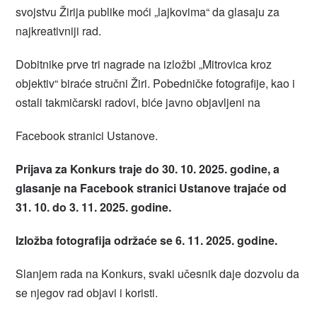
svojstvu Žirija publike moći „lajkovima“ da glasaju za
najkreativniji rad.
Dobitnike prve tri nagrade na izložbi „Mitrovica kroz
objektiv“ biraće stručni Žiri. Pobedničke fotografije, kao i
ostali takmičarski radovi, biće javno objavljeni na
Facebook stranici Ustanove.
Prijava za Konkurs traje do 30. 10. 2025. godine, a
glasanje na Facebook stranici Ustanove trajaće od
31. 10. do 3. 11. 2025. godine.
Izložba fotografija održaće se 6. 11. 2025. godine.
Slanjem rada na Konkurs, svaki učesnik daje dozvolu da
se njegov rad objavi i koristi.