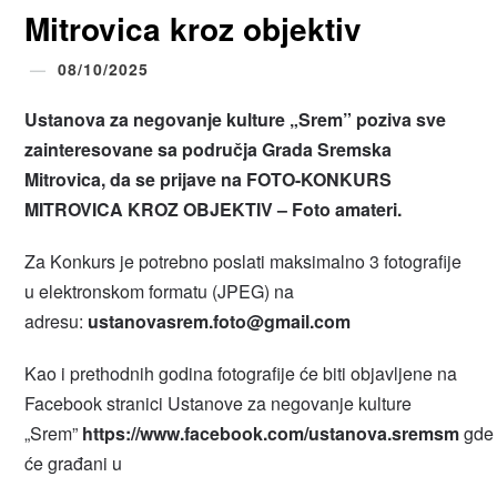
Mitrovica kroz objektiv
08/10/2025
Ustanova za negovanje kulture „Srem
”
poziva sve
zainteresovane sa područja Grada Sremska
Mitrovica, da se prijave na FOTO-KONKURS
MITROVICA KROZ OBJEKTIV – Foto amateri.
Za Konkurs je potrebno poslati maksimalno 3 fotografije
u elektronskom formatu (JPEG) na
adresu:
ustanovasrem.foto@gmail.com
Kao i prethodnih godina fotografije će biti objavljene na
Facebook stranici Ustanove za negovanje kulture
„Srem”
https://www.facebook.com/ustanova.sremsm
gde
će građani u