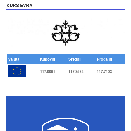
KURS EVRA
Valuta
Kupovni
Srednji
Prodajni
117,0061
117,3582
117,7103