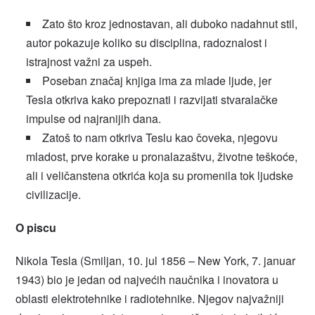
Zato što kroz jednostavan, ali duboko nadahnut stil,
autor pokazuje koliko su disciplina, radoznalost i
istrajnost važni za uspeh.
Poseban značaj knjiga ima za mlade ljude, jer
Tesla otkriva kako prepoznati i razvijati stvaralačke
impulse od najranijih dana.
Zatoš to nam otkriva Teslu kao čoveka, njegovu
mladost, prve korake u pronalazaštvu, životne teškoće,
ali i veličanstena otkrića koja su promenila tok ljudske
civilizacije.
O piscu
Nikola Tesla (Smiljan, 10. jul 1856 – New York, 7. januar
1943) bio je jedan od najvećih naučnika i inovatora u
oblasti elektrotehnike i radiotehnike. Njegov najvažniji