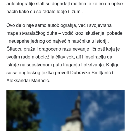
autobiografije stali su događaji mojima je želeo da opiše
način kako su se rađale ideje i izumi.
Ovo delo nije samo autobiografija, već i svojevrsna
mapa stvaralačkog duha – vodič kroz iskušenja, pobede
i neuspehe jednog od najvećih naučnika u istoriji.
Čitaocu pruža i dragoceno razumevanje ličnosti koja je
svojim radom obeležila čitav vek, ali i inspiraciju da
istraje na sopstvenom putu traganja i otkrivanja. Knjigu
su sa engleskog jezika preveli Dubravka Smiljanić i
Aleksandar Marinčić.