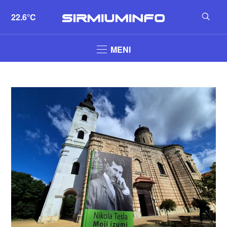
22.6°C
MENI