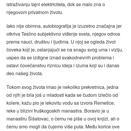
istraživanju tajni elektriciteta, dok se malo zna o
njegovom privatnom životu.
Iako nije obimna, autobiografija je izuzetno značajna jer
otkriva Teslino subjektivno viđenje sveta, njegov odnos
prema nauci, društvu i ljudima. U njoj se ogleda život
čoveka koji je, oslanjajući se na snagu svog uma i viziju,
uspeo da se izdigne iznad svakodnevnih problema i
ostavi čovečanstvu riznicu ideja i izuma koji su i danas
deo našeg života.
Tokom svog života imao je nekoliko prekretnica, jedna
od njih je bila još u mladosti kada se čudom izlečio od
kolere, kažu pio je lekovitu vodu sa izvora Remetice,
reke u blizini fruškogoskih manastira. Boravio je u
manastiru Šišatovac, o čemu ne piše u ovoj knjizi, ali o
čemu smo mogli da čujemo više puta. Među korice ove