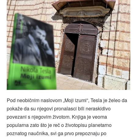
Pod neobičnim naslovom „Moji izumi”, Tesla je želeo da
pokaže da su njegovi pronalasci bili neraskidivo
povezani s njegovim životom. Knjiga je veoma
popularna zato što je reč o životopisu planetarno
poznatog naučnika, svi ga prvo prepoznaju po