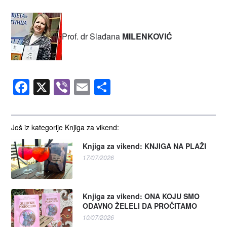
Prof. dr Slađana
MILENKOVIĆ
Facebook
X
Viber
Email
Share
Još iz kategorije Knjiga za vikend:
Knjiga za vikend: KNJIGA NA PLAŽI
17/07/2026
Knjiga za vikend: ONA KOJU SMO
ODAVNO ŽELELI DA PROČITAMO
10/07/2026