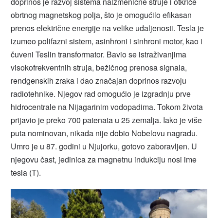
doprinos je razvoj sistema naizmenične struje i otkriće
obrtnog magnetskog polja, što je omogućilo efikasan
prenos električne energije na velike udaljenosti. Tesla je
izumeo polifazni sistem, asinhroni i sinhroni motor, kao i
čuveni Teslin transformator. Bavio se istraživanjima
visokofrekventnih struja, bežičnog prenosa signala,
rendgenskih zraka i dao značajan doprinos razvoju
radiotehnike. Njegov rad omogućio je izgradnju prve
hidrocentrale na Nijagarinim vodopadima. Tokom života
prijavio je preko 700 patenata u 25 zemalja. Iako je više
puta nominovan, nikada nije dobio Nobelovu nagradu.
Umro je u 87. godini u Njujorku, gotovo zaboravljen. U
njegovu čast, jedinica za magnetnu indukciju nosi ime
tesla (T).