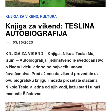
,
KNJIGA ZA VIKEND
KULTURA
Knjiga za vikend: TESLINA
AUTOBIOGRAFIJA
03/10/2025
KNJIGA ZA VIKEND – Knjiga „Nikola Tesla: Moji
izumi – Autobiografija” jedinstveno je svedočanstvo
o životu i delu jednog od najvećih umova
čovečanstva. Predlažemo da vikend provedete uz
ovu biografsku knjigu i možda prošetate stazama
Nikole Tesle, a jedna od njih vodi, kažu stari i u naš
manastir Šišatovac.