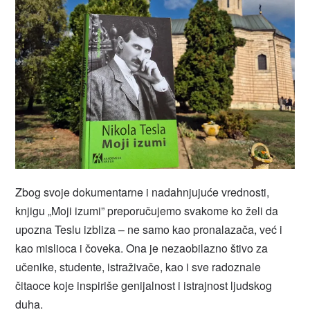
Zbog svoje dokumentarne i nadahnjujuće vrednosti,
knjigu „Moji izumi” preporučujemo svakome ko želi da
upozna Teslu izbliza – ne samo kao pronalazača, već i
kao mislioca i čoveka. Ona je nezaobilazno štivo za
učenike, studente, istraživače, kao i sve radoznale
čitaoce koje inspiriše genijalnost i istrajnost ljudskog
duha.