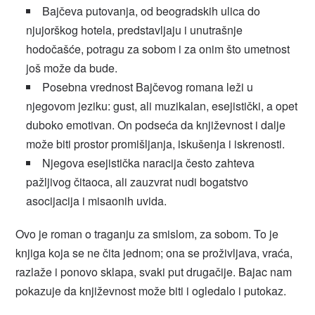
Bajčeva putovanja, od beogradskih ulica do
njujorškog hotela, predstavljaju i unutrašnje
hodočašće, potragu za sobom i za onim što umetnost
još može da bude.
Posebna vrednost Bajčevog romana leži u
njegovom jeziku: gust, ali muzikalan, esejistički, a opet
duboko emotivan. On podseća da književnost i dalje
može biti prostor promišljanja, iskušenja i iskrenosti.
Njegova esejistička naracija često zahteva
pažljivog čitaoca, ali zauzvrat nudi bogatstvo
asocijacija i misaonih uvida.
Ovo je roman o traganju za smislom, za sobom. To je
knjiga koja se ne čita jednom; ona se proživljava, vraća,
razlaže i ponovo sklapa, svaki put drugačije. Bajac nam
pokazuje da književnost može biti i ogledalo i putokaz.