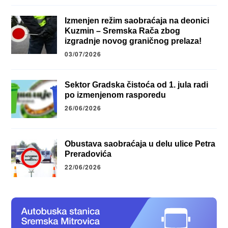
Izmenjen režim saobraćaja na deonici
Kuzmin – Sremska Rača zbog
izgradnje novog graničnog prelaza!
03/07/2026
Sektor Gradska čistoća od 1. jula radi
po izmenjenom rasporedu
26/06/2026
Obustava saobraćaja u delu ulice Petra
Preradovića
22/06/2026