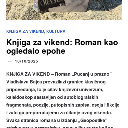
,
KNJIGA ZA VIKEND
KULTURA
Knjiga za vikend: Roman kao
ogledalo epohe
10/10/2025
KNJIGA ZA VIKEND
–
Roman „Pucanj u prazno”
Vladislava Bajca prevazilazi granice klasičnog
pripovedanja, to je čitav književni univerzum,
kaleidoskop sastavljen od autobiografskih
fragmenata, poezije, putopisnih zapisa, eseja i fikcije
i zato ga preporučujemo za čitanje ovog vikenda.
Svaka stranica romana u izdanju „Geopoetike”
otkriva novu perspektivu, novu sliku sveta koji se