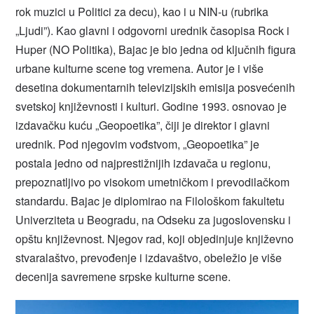
rok muzici u Politici za decu), kao i u NIN-u (rubrika
„Ljudi”). Kao glavni i odgovorni urednik časopisa Rock i
Huper (NO Politika), Bajac je bio jedna od ključnih figura
urbane kulturne scene tog vremena. Autor je i više
desetina dokumentarnih televizijskih emisija posvećenih
svetskoj književnosti i kulturi. Godine 1993. osnovao je
izdavačku kuću „Geopoetika”, čiji je direktor i glavni
urednik. Pod njegovim vođstvom, „Geopoetika” je
postala jedno od najprestižnijih izdavača u regionu,
prepoznatljivo po visokom umetničkom i prevodilačkom
standardu. Bajac je diplomirao na Filološkom fakultetu
Univerziteta u Beogradu, na Odseku za jugoslovensku i
opštu književnost. Njegov rad, koji objedinjuje književno
stvaralaštvo, prevođenje i izdavaštvo, obeležio je više
decenija savremene srpske kulturne scene.