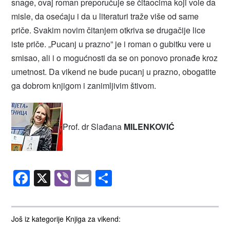
snage, ovaj roman preporučuje se čitaocima koji vole da
misle, da osećaju i da u literaturi traže više od same
priče. Svakim novim čitanjem otkriva se drugačije lice
iste priče. „Pucanj u prazno” je i roman o gubitku vere u
smisao, ali i o mogućnosti da se on ponovo pronađe kroz
umetnost. Da vikend ne bude pucanj u prazno, obogatite
ga dobrom knjigom i zanimljivim štivom.
Prof. dr Slađana
MILENKOVIĆ
Facebook
X
Viber
Email
Share
Još iz kategorije Knjiga za vikend: