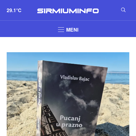
29.1°C
MENI