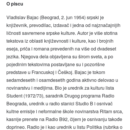
O piscu
Vladislav Bajac (Beograd, 2. jun 1954) srpski je
književnik, prevodilac, izdavač i jedna od najznačajnijih
ličnosti savremene srpske kulture. Autor je više stotina
tekstova iz oblasti književnosti i kulture, kao i brojnih
eseja, priča i romana prevedenih na više od dvadeset
jezika. Njegova dela objavljena su širom sveta, a po
pojedinim tekstovima postavljane su i pozorišne
predstave u Francuskoj i Češkoj. Bajac je tokom
sedamdesetih i osamdesetih godina aktivno delovao u
novinarstvu i medijima. Bio je urednik za kulturu lista
Student (1972/73), saradnik Drugog programa Radio
Beograda, urednik u radio stanici Studio B i osnivač
kultne emisije i neformalne škole novinarstva Ritam srca,
kasnije prenete na Radio B92, čijem je osnivanju takođe
doprineo. Radio je i kao urednik u listu Politika (rubrika o