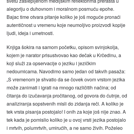
svetu zaslepljenom medijskim reflektorima prerasta u
alegoriju o duhovnom i moralnom posrnuću epohe.
Bajac time otvara pitanje koliko je još moguće pronaći
autentičnost u vremenu koje neumoljivo proizvodi kopije
ljudi, ideja i umetnosti.
Knjiga šokira na samom početku, opisom svinjokolja,
kojem je narator prisustvovao kao dečak u Krčedinu, a
koji služi za opservacije o jeziku i jezičkim
nedoumicama. Navodimo samo jedan od takvih pasaža:
„S vremenom je shvatio da se čovek ovom vrstom jezika
može zanimati i igrati na mnogo različitih načina; od
čitanja do izučavanja pročitanog, od govora do ćutnje, od
analiziranja sopstvenih misli do zidanja reči. A koliko je
tek vrsta pisanja postojalo! I onih za koje još nije znao. A
tek kada je pomislio koliko je u ovoj vrsti jezika postojalo
i mrtvih, polumrtvih, umirućih, a ne samo živih. Poželeo