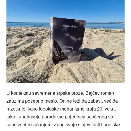
U kontekstu savremene srpske proze, Bajčev roman
zauzima posebno mesto. On ne teži da zabavi, već da
razotkrije, kako ideološke mehanizme kraja 20. veka,
tako i unutrašnje paradokse pojedinca suočenog sa
sopstvenim sećanjem. Zbog svoje slojevitosti i poetske