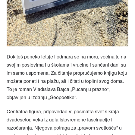
Dok još poneko letuje i odmara se na moru, većina je na
svojim poslovima i u školama i vrućine i sunčani dani su
im samo uspomena. Za čitanje propručujemo knjigu koju
možete poneti i na plažu, ali i čitati u toplini svog doma.
To je roman Vladislava Bajca „Pucanj u prazno”,
objavljen u izdanju „Geopoetike”.
Centralna figura, pripovedač V, posmatra svet s kraja
dvadesetog veka iz ugla istovremene fascinacije i
razočaranja. Njegova potraga za „pravom svetlošću” u