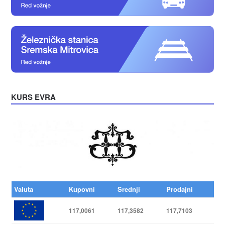
KURS EVRA
Valuta
Kupovni
Srednji
Prodajni
117,0061
117,3582
117,7103