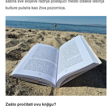
sabira sve slojeve radnje postajući mesto odakle istorija
kulture pulsira kao živa pozornica.
Zašto pročitati ovu knjigu?