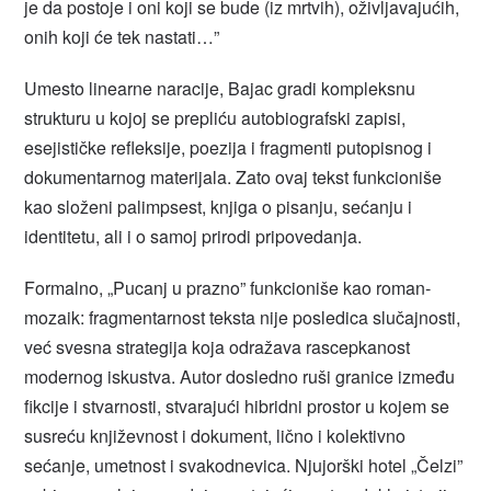
je da postoje i oni koji se bude (iz mrtvih), oživljavajućih,
onih koji će tek nastati…”
Umesto linearne naracije, Bajac gradi kompleksnu
strukturu u kojoj se prepliću autobiografski zapisi,
esejističke refleksije, poezija i fragmenti putopisnog i
dokumentarnog materijala. Zato ovaj tekst funkcioniše
kao složeni palimpsest, knjiga o pisanju, sećanju i
identitetu, ali i o samoj prirodi pripovedanja.
Formalno, „Pucanj u prazno” funkcioniše kao roman-
mozaik: fragmentarnost teksta nije posledica slučajnosti,
već svesna strategija koja odražava rascepkanost
modernog iskustva. Autor dosledno ruši granice između
fikcije i stvarnosti, stvarajući hibridni prostor u kojem se
susreću književnost i dokument, lično i kolektivno
sećanje, umetnost i svakodnevica. Njujorški hotel „Čelzi”