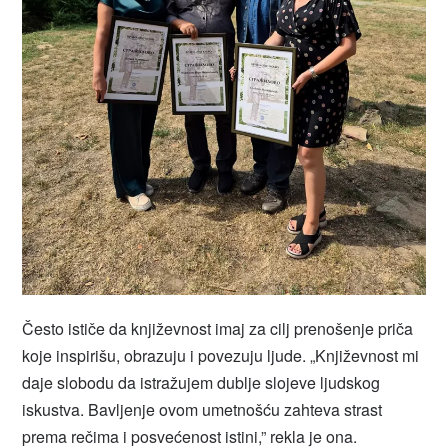
Često ističe da književnost imaj za cilj prenošenje priča
koje inspirišu, obrazuju i povezuju ljude. „Književnost mi
daje slobodu da istražujem dublje slojeve ljudskog
iskustva. Bavljenje ovom umetnošću zahteva strast
prema rečima i posvećenost istini,” rekla je ona.