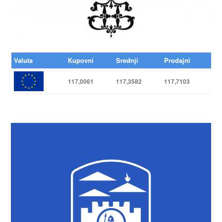
Valuta
Kupovni
Srednji
Prodajni
117,0061
117,3582
117,7103