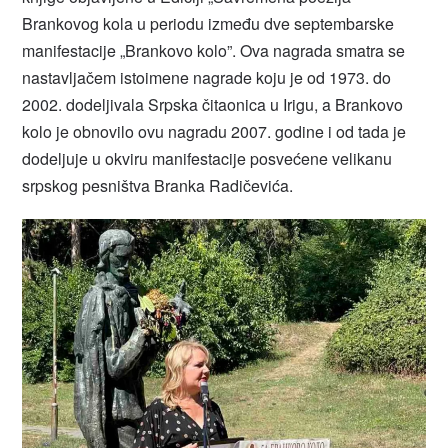
Brankovog kola u periodu između dve septembarske
manifestacije „Brankovo kolo”. Ova nagrada smatra se
nastavljačem istoimene nagrade koju je od 1973. do
2002. dodeljivala Srpska čitaonica u Irigu, a Brankovo
kolo je obnovilo ovu nagradu 2007. godine i od tada je
dodeljuje u okviru manifestacije posvećene velikanu
srpskog pesništva Branka Radičevića.