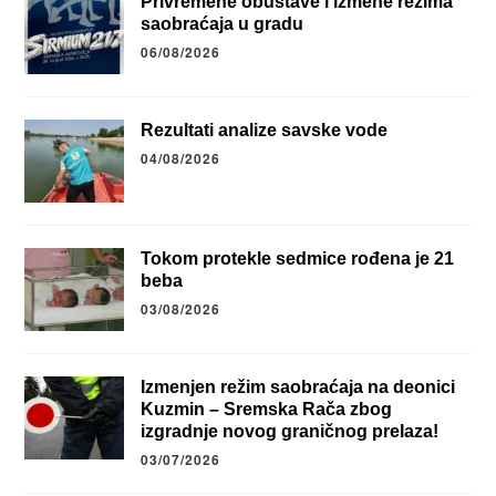
Privremene obustave i izmene režima
saobraćaja u gradu
06/08/2026
Rezultati analize savske vode
04/08/2026
Tokom protekle sedmice rođena je 21
beba
03/08/2026
Izmenjen režim saobraćaja na deonici
Kuzmin – Sremska Rača zbog
izgradnje novog graničnog prelaza!
03/07/2026