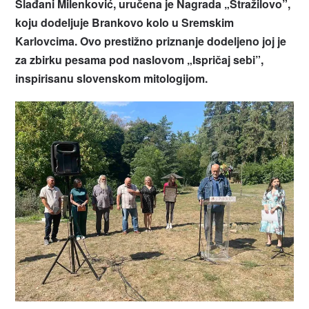
Slađani Milenković, uručena je Nagrada „Stražilovo”,
koju dodeljuje Brankovo kolo u Sremskim
Karlovcima. Ovo prestižno priznanje dodeljeno joj je
za zbirku pesama pod naslovom „Ispričaj sebi”,
inspirisanu slovenskom mitologijom.