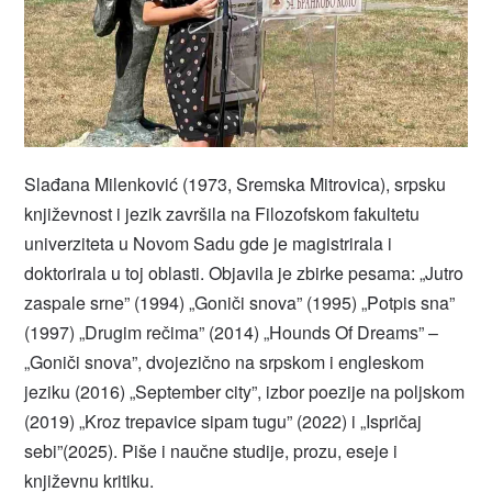
Slađana Milenković (1973, Sremska Mitrovica), srpsku
književnost i jezik završila na Filozofskom fakultetu
univerziteta u Novom Sadu gde je magistrirala i
doktorirala u toj oblasti. Objavila je zbirke pesama: „Jutro
zaspale srne” (1994) „Goniči snova” (1995) „Potpis sna”
(1997) „Drugim rečima” (2014) „Hounds Of Dreams” –
„Goniči snova”, dvojezično na srpskom i engleskom
jeziku (2016) „September city”, izbor poezije na poljskom
(2019) „Kroz trepavice sipam tugu” (2022) i „Ispričaj
sebi”(2025). Piše i naučne studije, prozu, eseje i
književnu kritiku.