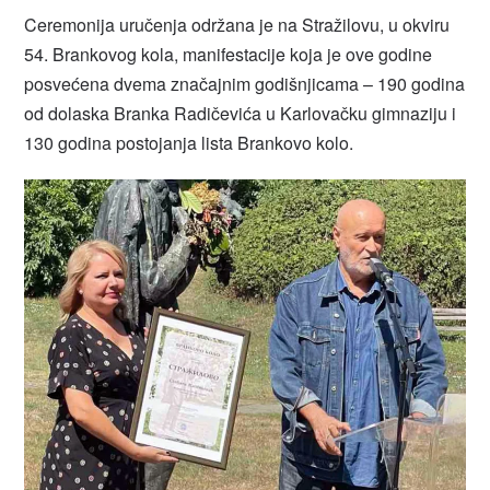
Ceremonija uručenja održana je na Stražilovu, u okviru
54. Brankovog kola, manifestacije koja je ove godine
posvećena dvema značajnim godišnjicama – 190 godina
od dolaska Branka Radičevića u Karlovačku gimnaziju i
130 godina postojanja lista Brankovo kolo.