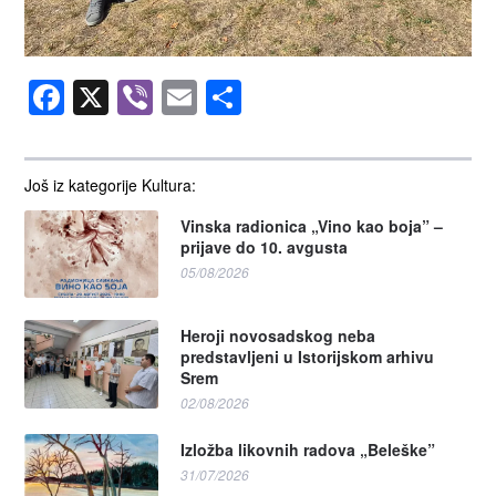
Facebook
X
Viber
Email
Share
Još iz kategorije Kultura:
Vinska radionica „Vino kao boja” –
prijave do 10. avgusta
05/08/2026
Heroji novosadskog neba
predstavljeni u Istorijskom arhivu
Srem
02/08/2026
Izložba likovnih radova „Beleške”
31/07/2026