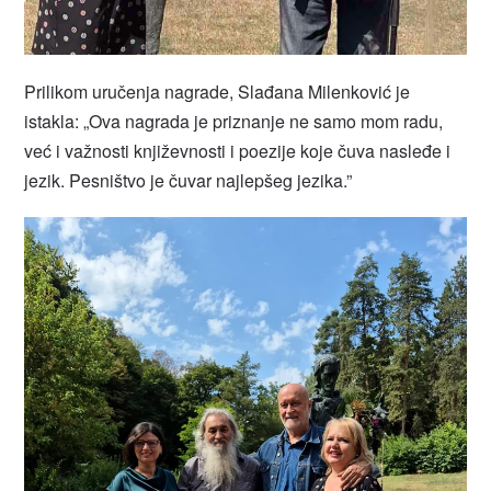
Prilikom uručenja nagrade, Slađana Milenković je
istakla: „Ova nagrada je priznanje ne samo mom radu,
već i važnosti književnosti i poezije koje čuva nasleđe i
jezik. Pesništvo je čuvar najlepšeg jezika.”