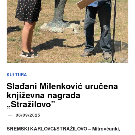
KULTURA
Slađani Milenković uručena
književna nagrada
„Stražilovo”
06/09/2025
SREMSKI KARLOVCI/STRAŽILOVO – Mitrovčanki,