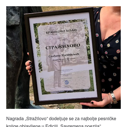
Nagrada „Stražilovo” dodeljuje se za najbolje pesničke
knjige objavljene u Ediciji „Savremena poezija”