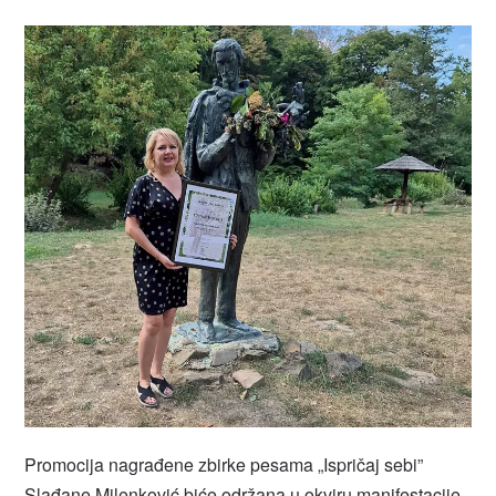
Promocija nagrađene zbirke pesama „Ispričaj sebi”
Slađane Milenković biće održana u okviru manifestacije