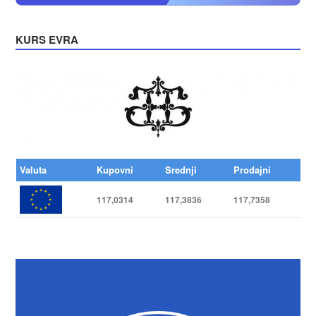
KURS EVRA
Valuta
Kupovni
Srednji
Prodajni
117,0314
117,3836
117,7358