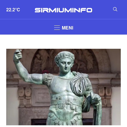
22.2°C
MENI