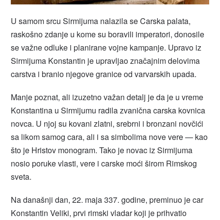
U samom srcu Sirmijuma nalazila se Carska palata,
raskošno zdanje u kome su boravili imperatori, donosile
se važne odluke i planirane vojne kampanje. Upravo iz
Sirmijuma Konstantin je upravljao značajnim delovima
carstva i branio njegove granice od varvarskih upada.
Manje poznat, ali izuzetno važan detalj je da je u vreme
Konstantina u Sirmijumu radila zvanična carska kovnica
novca. U njoj su kovani zlatni, srebrni i bronzani novčići
sa likom samog cara, ali i sa simbolima nove vere — kao
što je Hristov monogram. Tako je novac iz Sirmijuma
nosio poruke vlasti, vere i carske moći širom Rimskog
sveta.
Na današnji dan, 22. maja 337. godine, preminuo je car
Konstantin Veliki, prvi rimski vladar koji je prihvatio