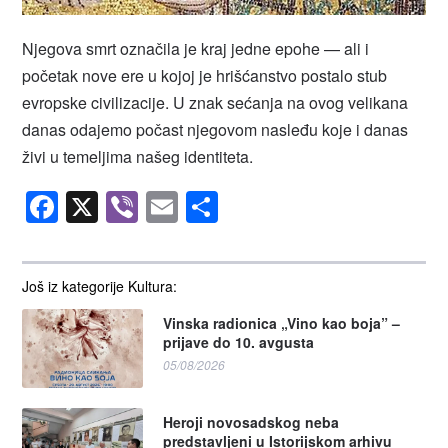
Njegova smrt označila je kraj jedne epohe — ali i
početak nove ere u kojoj je hrišćanstvo postalo stub
evropske civilizacije. U znak sećanja na ovog velikana
danas odajemo počast njegovom nasleđu koje i danas
živi u temeljima našeg identiteta.
Facebook
X
Viber
Email
Share
Još iz kategorije Kultura:
Vinska radionica „Vino kao boja” –
prijave do 10. avgusta
05/08/2026
Heroji novosadskog neba
predstavljeni u Istorijskom arhivu