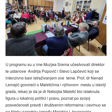
U programu su u ime Muzjea Srema učestvovali direktor
te ustanove Andrija Popović i Stevo Lapčević koji se
intenzivno bavi istraživanjem ove teme. Prof. dr Nenad
Lemajić govoreći o Maletićima i njihovom mestu u istoriji
grada, rekao je da je dr Nebojša Maletić bio istaknuta
figura u lokalnoj politici i pravu, poznat po svojoj
posvećenosti pravdi i društvenim reformama i osvrnuo se
na blisku saradnju između Maletića i Jovanovića.