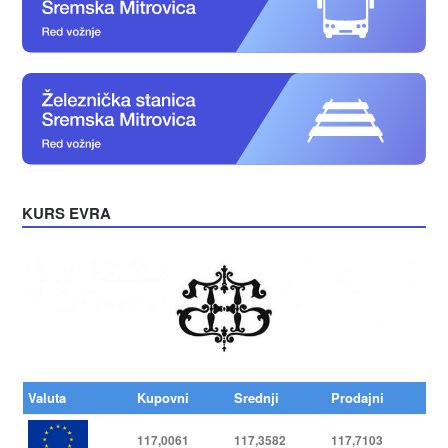
KURS EVRA
Valuta
Kupovni
Srednji
Prodajni
117,0061
117,3582
117,7103