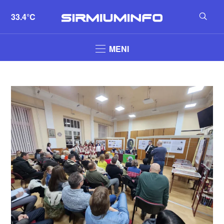
33.4°C
MENI