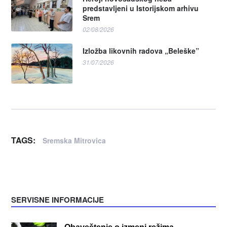
predstavljeni u Istorijskom arhivu
Srem
02/08/2026
Izložba likovnih radova „Beleške”
31/07/2026
TAGS:
Sremska Mitrovica
SERVISNE INFORMACIJE