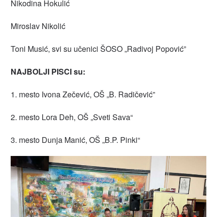
Nikodina Hokulić
Miroslav Nikolić
Toni Musić, svi su učenici ŠOSO „Radivoj Popović”
NAJBOLJI PISCI su:
1. mesto Ivona Zečević, OŠ „B. Radičević”
2. mesto Lora Deh, OŠ „Sveti Sava“
3. mesto Dunja Manić, OŠ „B.P. Pinki“