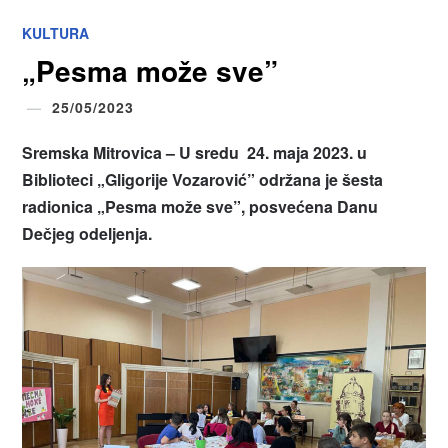
KULTURA
„Pesma može sve”
25/05/2023
Sremska Mitrovica – U sredu 24. maja 2023. u
Biblioteci „Gligorije Vozarović” održana je šesta
radionica „Pesma može sve”, posvećena Danu
Dečjeg odeljenja.