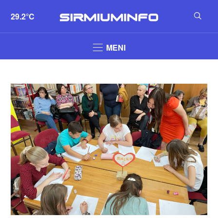
29.2°C
MENI