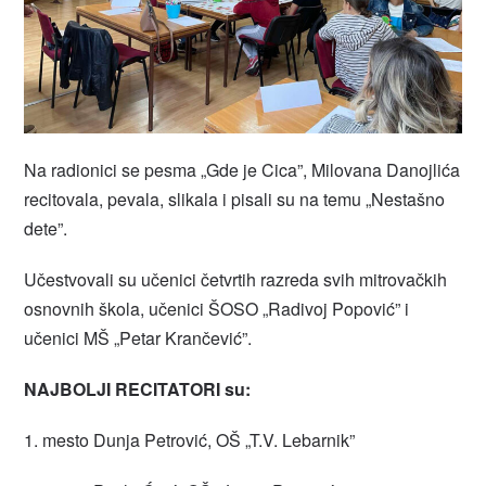
Na radionici se pesma „Gde je Cica”, Milovana Danojlića
recitovala, pevala, slikala i pisali su na temu „Nestašno
dete”.
Učestvovali su učenici četvrtih razreda svih mitrovačkih
osnovnih škola, učenici ŠOSO „Radivoj Popović” i
učenici MŠ „Petar Krančević”.
NAJBOLJI RECITATORI su:
1. mesto Dunja Petrović, OŠ „T.V. Lebarnik”