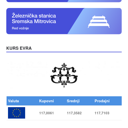
KURS EVRA
Valuta
Kupovni
Srednji
Prodajni
117,0061
117,3582
117,7103