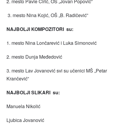
2. mesto Pavle Ćirić, OŠ „Jovan Popović”
3. mesto Nina Kojić, OŠ „B. Radičević”
NAJBOLJI KOMPOZITORI su:
1. mesto Nina Lončarević i Luka Simonović
2. mesto Dunja Međedović
3. mesto Lav Jovanović svi su učenici MŠ „Petar
Krančević”
NAJBOLJI SLIKARI su:
Manuela Nikolić
Ljubica Jovanović