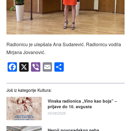
Radionicu je ulepšala Ana Sudarević. Radionicu vodila
Mirjana Jovanović.
Facebook
X
Viber
Email
Share
Još iz kategorije Kultura:
Vinska radionica „Vino kao boja” –
prijave do 10. avgusta
05/08/2026
Heroji novosadskog neba