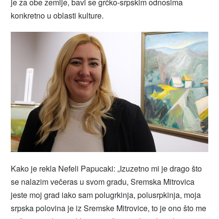
je za obe zemlje, bavi se grčko-srpskim odnosima
konkretno u oblasti kulture.
Kako je rekla Nefeli Papucaki: „Izuzetno mi je drago što
se nalazim večeras u svom gradu, Sremska Mitrovica
jeste moj grad iako sam polugrkinja, polusrpkinja, moja
srpska polovina je iz Sremske Mitrovice, to je ono što me