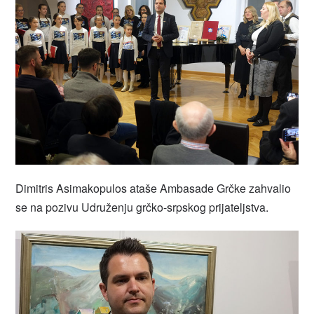
Dimitris Asimakopulos ataše Ambasade Grčke zahvalio
se na pozivu Udruženju grčko-srpskog prijateljstva.