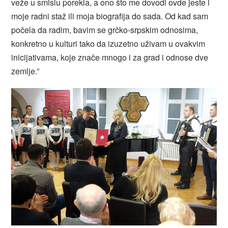
veže u smislu porekla, a ono što me dovodi ovde jeste i
moje radni staž ili moja biografija do sada. Od kad sam
počela da radim, bavim se grčko-srpskim odnosima,
konkretno u kulturi tako da izuzetno uživam u ovakvim
inicijativama, koje znače mnogo i za grad i odnose dve
zemlje.”