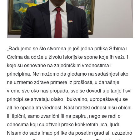
„Radujemo se što stvorena je još jedna prilika Srbima i
Grcima da održe u životu istorijske spone koje ih vežu i
koje su osnovane na zajedničkim vrednostima i
principima. Ne možemo da gledamo na sadašnjost ako
ne uzmemo zdrave primere iz prošlosti, u današnje
vreme sve oko nas propada, sve se dovodi u pitanje i svi
principi se shvataju olako i bukvalno, upropaštavaju se
ali ne opada im vrednost. Naši bratski odnosi nisu obični
ili tipični, samo zvanični ili na papiru, nego se radi o
odnosima koji su oživeli preko konkretnih lica, ljudi.
Nisam do sada imao prilike da posetim grad ali uzuzetno