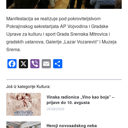
Manifestacija se realizuje pod pokroviteljstvom
Pokrajinskog sekretarijata AP Vojvodina i Gradske
Uprave za kulturu i sport Grada Sremska Mitrovica i
gradskih ustanova, Galerije „Lazar Vozarević” i Muzeja
Srema.
Facebook
X
Viber
Email
Share
Još iz kategorije Kultura:
Vinska radionica „Vino kao boja” –
prijave do 10. avgusta
05/08/2026
Heroji novosadskog neba