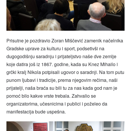
Prisutne je pozdravio Zoran Miščević zamenik načelnika
Gradske uprave za kulturu i sport, podsetivši na
dugogodišnju saradnju i prijateljstvo naše dve zemlje
koje datira još iz 1867. godine, kada su Knez Mihailo i
grčki kralj Nikola potpisali ugovor o saradnji. Na tom putu
punom ljubavi i tradicije, prema njegovim rečima, naši
prijatelji, naša braća su bili tu za nas kada god nam je
pomoć bilo kakve vrste trebala. Zahvalio se
organizatorima, učesnicima i publici i poželeo da
manifestacija bude uspešna.