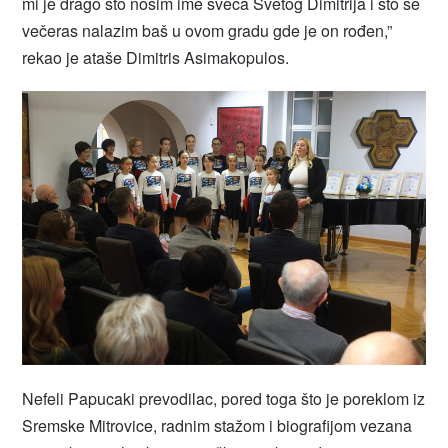
mi je drago što nosim ime sveca Svetog Dimitrija i što se
večeras nalazim baš u ovom gradu gde je on rođen,”
rekao je ataše Dimitris Asimakopulos.
Nefeli Papucaki prevodilac, pored toga što je poreklom iz
Sremske Mitrovice, radnim stažom i biografijom vezana