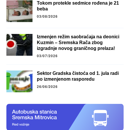
Tokom protekle sedmice rođena je 21
beba
03/08/2026
Izmenjen režim saobraćaja na deonici
Kuzmin – Sremska Rača zbog
izgradnje novog graničnog prelaza!
03/07/2026
Sektor Gradska čistoća od 1. jula radi
po izmenjenom rasporedu
26/06/2026