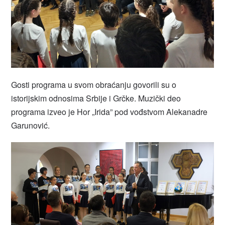
Gosti programa u svom obraćanju govorili su o
istorijskim odnosima Srbije i Grčke. Muzički deo
programa izveo je Hor „Irida” pod vođstvom Alekanadre
Garunović.