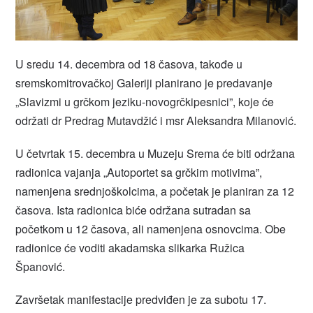
U sredu 14. decembra od 18 časova, takođe u
sremskomitrovačkoj Galeriji planirano je predavanje
„Slavizmi u grčkom jeziku-novogrčkipesnici”, koje će
održati dr Predrag Mutavdžić i msr Aleksandra Milanović.
U četvrtak 15. decembra u Muzeju Srema će biti održana
radionica vajanja „Autoportet sa grčkim motivima”,
namenjena srednjoškolcima, a početak je planiran za 12
časova. Ista radionica biće održana sutradan sa
početkom u 12 časova, ali namenjena osnovcima. Obe
radionice će voditi akadamska slikarka Ružica
Španović.
Završetak manifestacije predviđen je za subotu 17.