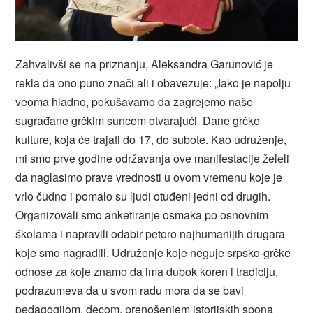
Zahvalivši se na priznanju, Aleksandra Garunović je
rekla da ono puno znači ali i obavezuje: „Iako je napolju
veoma hladno, pokušavamo da zagrejemo naše
sugrađane grčkim suncem otvarajući Dane grčke
kulture, koja će trajati do 17, do subote. Kao udruženje,
mi smo prve godine održavanja ove manifestacije želeli
da naglasimo prave vrednosti u ovom vremenu koje je
vrlo čudno i pomalo su ljudi otuđeni jedni od drugih.
Organizovali smo anketiranje osmaka po osnovnim
školama i napravili odabir petoro najhumanijih drugara
koje smo nagradili. Udruženje koje neguje srpsko-grčke
odnose za koje znamo da ima dubok koren i tradiciju,
podrazumeva da u svom radu mora da se bavi
pedagogijom, decom, prenošenjem istorijskih spona