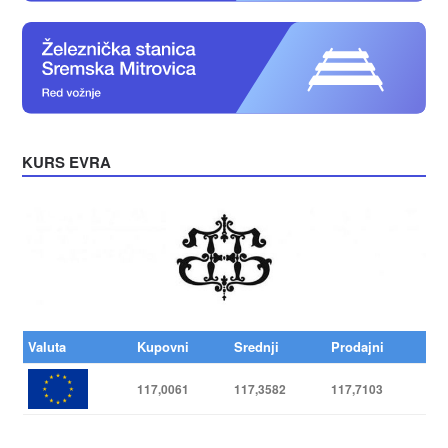
KURS EVRA
Valuta
Kupovni
Srednji
Prodajni
117,0061
117,3582
117,7103