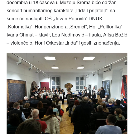
decembra u 18 časova u Muzeju Srema biće održan
koncert humanitarnog karaktera „Irida i prijatelji”, na
kome će nastupiti OŠ „Jovan Popović” DNUK
„Kolomejka”, Hor penzionera „Sremci”, Hor „Polifonika”,
Ivana Ohmut – klavir, Lea Nedimović – flauta, Alisa Božić
– violončelo, Hor i Orkestar „Irida” i gosti iznenađenja.