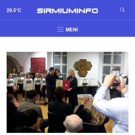
29.5°C
MENI