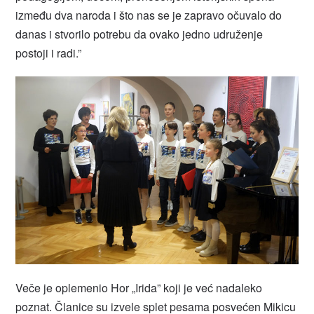
između dva naroda i što nas se je zapravo očuvalo do
danas i stvorilo potrebu da ovako jedno udruženje
postoji i radi.”
Veče je oplemenio Hor „Irida” koji je već nadaleko
poznat. Članice su izvele splet pesama posvećen Mikicu