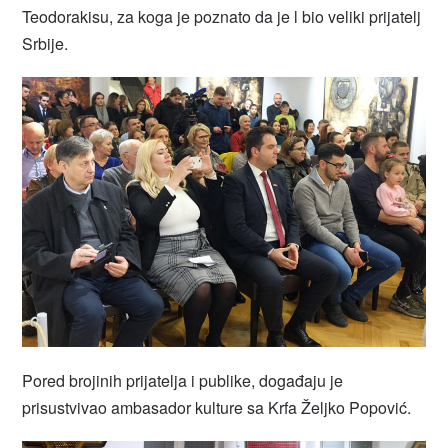
Teodorakisu, za koga je poznato da je l bio veliki prijatelj
Srbije.
Pored brojinih prijatelja i publike, događaju je
prisustvivao ambasador kulture sa Krfa Željko Popović.