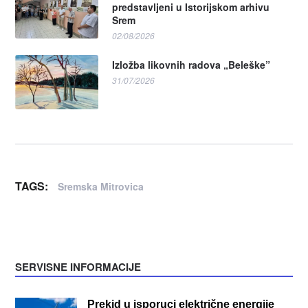
predstavljeni u Istorijskom arhivu
Srem
02/08/2026
Izložba likovnih radova „Beleške”
31/07/2026
TAGS:
Sremska Mitrovica
SERVISNE INFORMACIJE
Prekid u isporuci električne energije