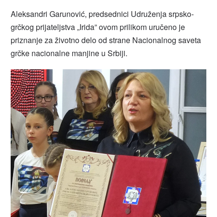
Aleksandri Garunović, predsednici Udruženja srpsko-
grčkog prijateljstva „Irida” ovom prilikom uručeno je
priznanje za životno delo od strane Nacionalnog saveta
grčke nacionalne manjine u Srbiji.