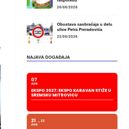
rasporedu
26/06/2026
Obustava saobraćaja u delu
ulice Petra Preradovića
22/06/2026
e
NAJAVA DOGAĐAJA
07
AVG
EKSPO 2027: EKSPO KARAVAN STIŽE U
SREMSKU MITROVICU
21
22
AVG