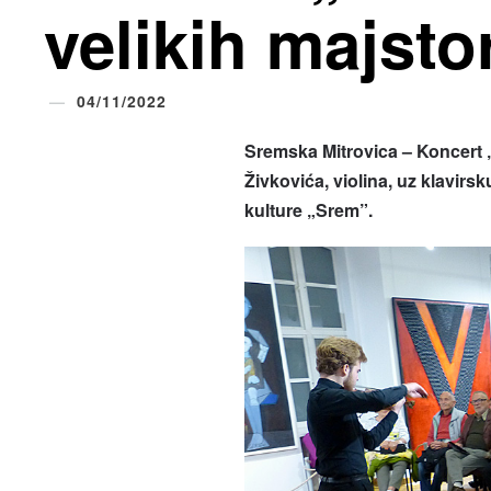
velikih majsto
04/11/2022
Sremska Mitrovica – Koncert „
Živkovića, violina, uz klavirs
kulture „Srem”.