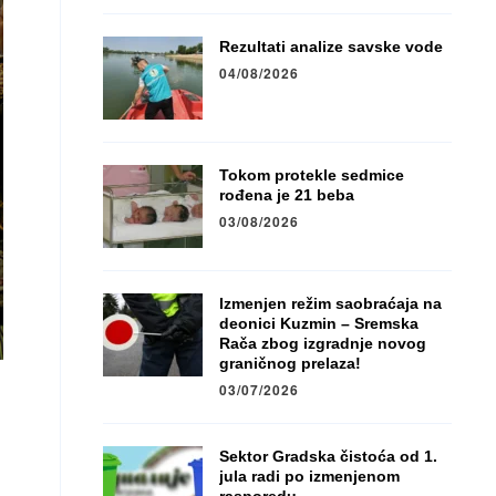
Rezultati analize savske vode
04/08/2026
Tokom protekle sedmice
rođena je 21 beba
03/08/2026
Izmenjen režim saobraćaja na
deonici Kuzmin – Sremska
Rača zbog izgradnje novog
graničnog prelaza!
03/07/2026
Sektor Gradska čistoća od 1.
jula radi po izmenjenom