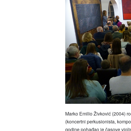
Marko Emilio Živković (2004) r
(koncertni perkusionista, kompoz
godine pohađao je časove violi