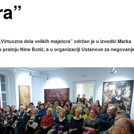
ra”
Virtuozna dela velikih majstora” održan je u izvedbi Marka
ku pratnju Nine Botić, a u organizaciji Ustanove za negovanj