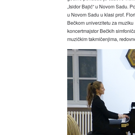
„Isidor Bajić” u Novom Sadu. Po
u Novom Sadu u klasi prof. Flor
Bečkom univerzitetu za muziku i
koncertmajstor Bečkih simfoničar
muzičkim takmičenjima, redovno 