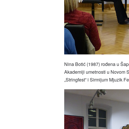
Nina Botić (1987) rođena u Šapc
Akademiji umetnosti u Novom Sa
„Stringfest” i Sirmijum Mjuzik F