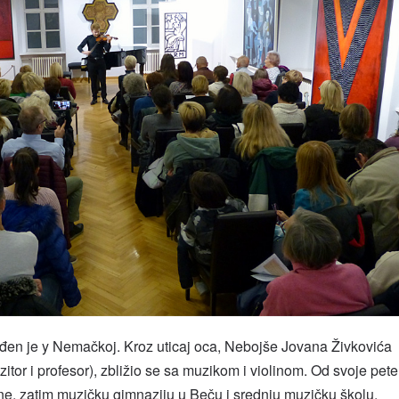
ođen je y Nemačkoj. Kroz uticaj oca, Nebojše Jovana Živkovića
itor i profesor), zbližio se sa muzikom i violinom. Od svoje pete
ne, zatim muzičku gimnaziju u Beču i srednju muzičku školu,