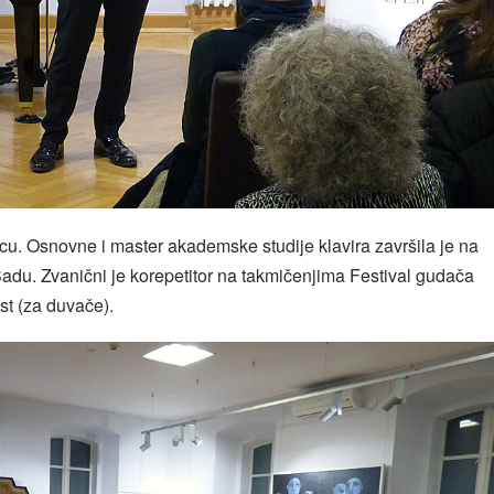
u. Osnovne i master akademske studije klavira završila je na
du. Zvanični je korepetitor na takmičenjima Festival gudača
est (za duvače).