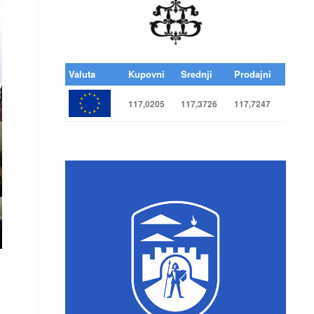
Valuta
Kupovni
Srednji
Prodajni
117,0205
117,3726
117,7247