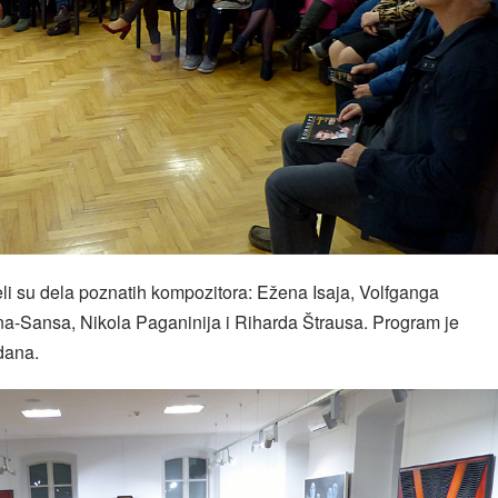
eli su dela poznatih kompozitora: Ežena Isaja, Volfganga
-Sansa, Nikola Paganinija i Riharda Štrausa. Program je
dana.