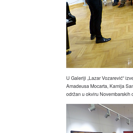
U Galeriji „Lazar Vozarević” izv
Amadeusa Mocarta, Kamija Sana
održan u okviru Novembarskih 