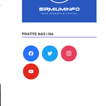
i
PRATITE NAS I NA
facebook
twitter
instagram
youtube