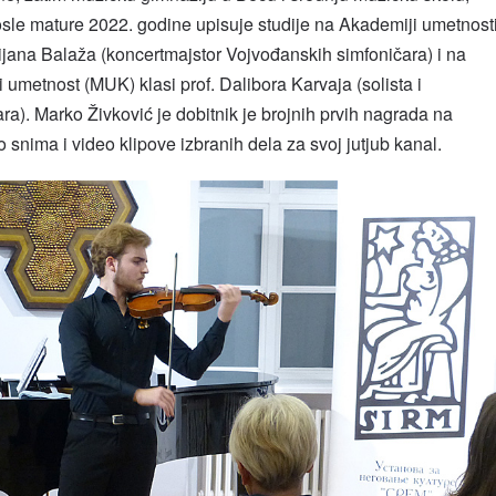
sle mature 2022. godine upisuje studije na Akademiji umetnost
ijana Balaža (koncertmajstor Vojvođanskih simfoničara) i na
 umetnost (MUK) klasi prof. Dalibora Karvaja (solista i
a). Marko Živković je dobitnik je brojnih prvih nagrada na
snima i video klipove izbranih dela za svoj jutjub kanal.