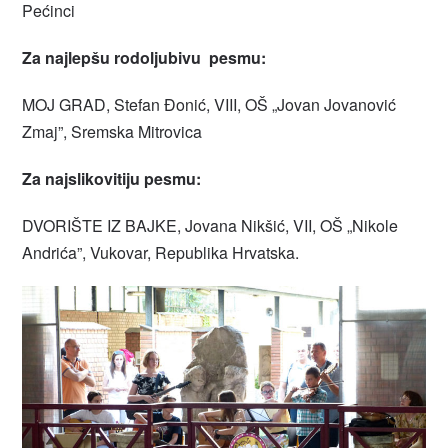
Pećinci
Za najlepšu rodoljubivu pesmu:
MOJ GRAD, Stefan Đonić, VIII, OŠ „Jovan Jovanović
Zmaj”, Sremska Mitrovica
Za najslikovitiju pesmu:
DVORIŠTE IZ BAJKE, Jovana Nikšić, VII, OŠ „Nikole
Andrića”, Vukovar, Republika Hrvatska.