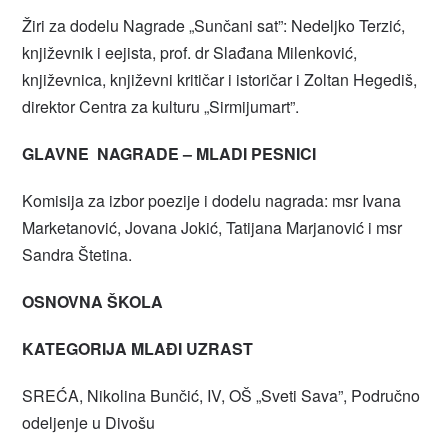
Žiri za dodelu Nagrade „Sunčani sat”: Nedeljko Terzić,
književnik i eejista, prof. dr Slađana Milenković,
književnica, književni kritičar i istoričar i Zoltan Hegediš,
direktor Centra za kulturu „Sirmijumart”.
GLAVNE NAGRADE – MLADI PESNICI
Komisija za izbor poezije i dodelu nagrada: msr Ivana
Marketanović, Jovana Jokić, Tatijana Marjanović i msr
Sandra Štetina.
OSNOVNA ŠKOLA
KATEGORIJA MLAĐI UZRAST
SREĆA, Nikolina Bunčić, IV, OŠ „Sveti Sava”, Područno
odeljenje u Divošu