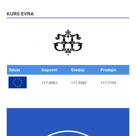
KURS EVRA
Valuta
Kupovni
Srednji
Prodajni
117,0061
117,3582
117,7103