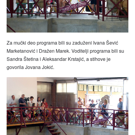
Za mučki deo programa bili su zaduženi Ivana Šević
Marketanović i Dražen Marek. Voditelji programa bili su
Sandra Štetina i Aleksandar Krstajić, a stihove je
govorila Jovana Jokić.