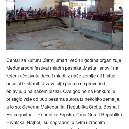
Centar za kulturu „Sirmijumart
”
već 12 godina organizuje
Međunarodni festival mladih pesnika „Mašta i snovi
”
na
kojem učestvuju deca i mladi iz naše zemlje ali i mladi
pesnici iz stranih država čije pesme se prevode i
objavljuju na našem jeziku. Ove godine na konkurs je
pristiglo više od 300 pesama autora iz nekoliko zemalja,
a to su: Severna Makedonija, Republika Srbija, Bosna i
Hercegovina – Republika Srpska, Crna Gora i Republika
Hrvatska. Najbolji su nagrađeni u svim uzrasnim