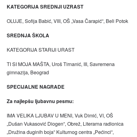
KATEGORIJA SREDNJI UZRAST
OLUJE, Sofija Babić, VIII, OŠ „Vasa Čarapić”, Beli Potok
SREDNJA ŠKOLA
KATEGORIJA STARIJI URAST
TI SI MOJA MAŠTA, Uroš Tirnanić, III, Savremena
gimnazija, Beograd
SPECIJALNE NAGRADE
Za najlepšu ljubavnu pesmu:
IMA VELIKA LJUBAV U MENI, Vuk Dimić, VI, OŠ
„Dušan Vukasović Diogen”, Obrež, Literarna radionica
„Družina duginih boja” Kulturnog centra „Pećinci”,