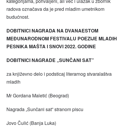
kategorijama, pohvaljeni, ali već i ulazak u zbornik
radova označava da je pred mladim umetnikom
budućnost.
DOBITNICI NAGRADA NA DVANAESTOM
MEĐUNARODNOM FESTIVALU POEZIJE MLADIH
PESNIKA MAŠTA I SNOVI 2022. GODINE
DOBITNICI NAGRADE „SUNČANI SAT”
za književno delo i podsticaj literarnog stvaralaštva
mladih
Mr Gordana Maletić (Beograd)
Nagrada „Sunčani sat” stranom piscu
Jovo Čulić (Banja Luka)