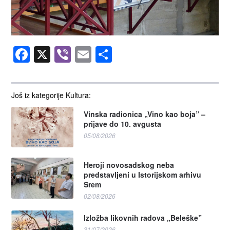
Facebook
X
Viber
Email
Share
Još iz kategorije Kultura:
Vinska radionica „Vino kao boja” –
prijave do 10. avgusta
05/08/2026
Heroji novosadskog neba
predstavljeni u Istorijskom arhivu
Srem
02/08/2026
Izložba likovnih radova „Beleške”
31/07/2026