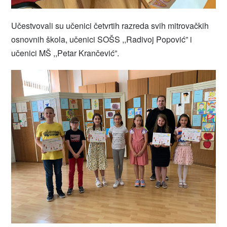
Učestvovali su učenici četvrtih razreda svih mitrovačkih
osnovnih škola, učenici SOŠS ,,Radivoj Popović” i
učenici MŠ ,,Petar Krančević”.