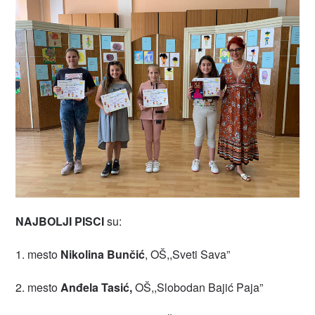
NAJBOLJI PISCI
su:
1. mesto
Nikolina Bunčić
, OŠ,,Sveti Sava”
2. mesto
Anđela Tasić,
OŠ,,Slobodan Bajić Paja”