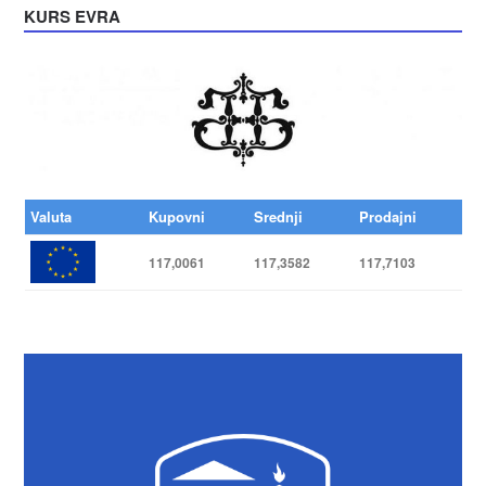
KURS EVRA
Valuta
Kupovni
Srednji
Prodajni
117,0061
117,3582
117,7103