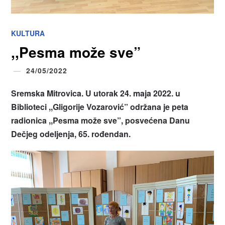
KULTURA
,,Pesma može sve”
24/05/2022
Sremska Mitrovica. U utorak 24. maja 2022. u
Biblioteci ,,Gligorije Vozarović” održana je peta
radionica ,,Pesma može sve”, posvećena Danu
Dečjeg odeljenja, 65. rođendan.