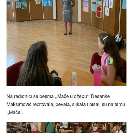
Na radionici se pesma ,,Mače u džepu”, Desanke
Maksimović recitovala, pevala, slikala i pisali su na temu
,,Mače”.