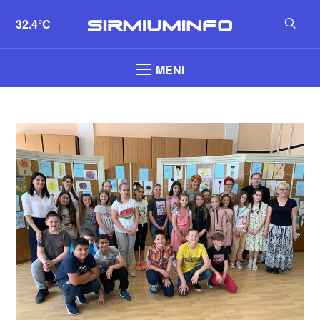
32.4°C
MENI