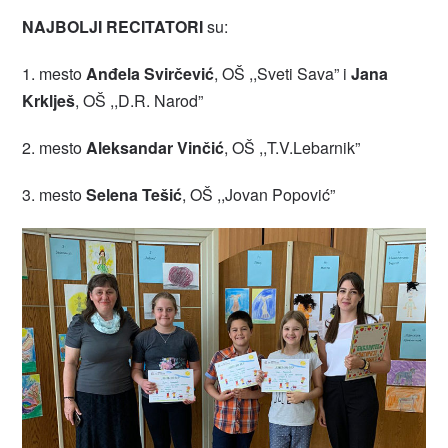
NAJBOLJI RECITATORI
su:
1. mesto
Anđela Svirčević
, OŠ ,,Sveti Sava” i
Jana
Krklješ
, OŠ ,,D.R. Narod”
2. mesto
Aleksandar Vinčić
, OŠ ,,T.V.Lebarnik”
3. mesto
Selena Tešić
, OŠ ,,Jovan Popović”