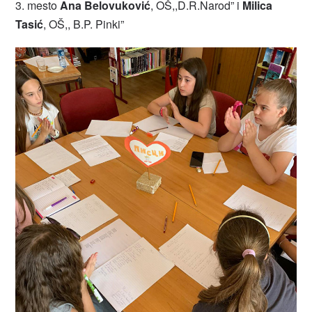
3. mesto
Ana Belovuković
, OŠ,,D.R.Narod” i
Milica
Tasić
, OŠ,, B.P. Pinki”