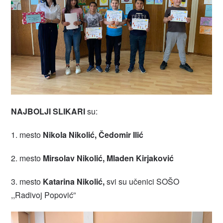
NAJBOLJI SLIKARI
su:
1. mesto
Nikola Nikolić,
Čedomir Ilić
2. mesto
Mirsolav Nikolić
,
Mladen Kirjaković
3. mesto
Katarina Nikolić,
svi su učenici SOŠO
,,Radivoj Popović”