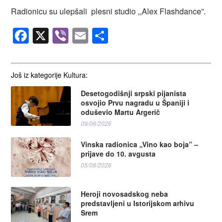
Radionicu su ulepšali plesni studio ,,Alex Flashdance”.
Facebook
X
Viber
Email
Share
Još iz kategorije Kultura:
Desetogodišnji srpski pijanista
osvojio Prvu nagradu u Španiji i
oduševio Martu Argerič
09/08/2026
Vinska radionica „Vino kao boja” –
prijave do 10. avgusta
05/08/2026
Heroji novosadskog neba
predstavljeni u Istorijskom arhivu
Srem