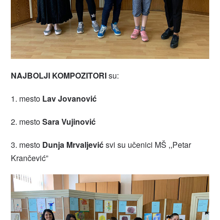
NAJBOLJI KOMPOZITORI
su:
1. mesto
Lav Jovanović
2. mesto
Sara Vujinović
3. mesto
Dunja Mrvaljević
svi su učenici MŠ ,,Petar
Krančević”