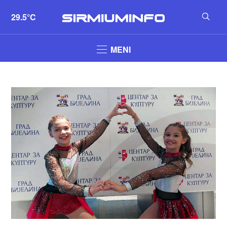
29.5°C
MENI