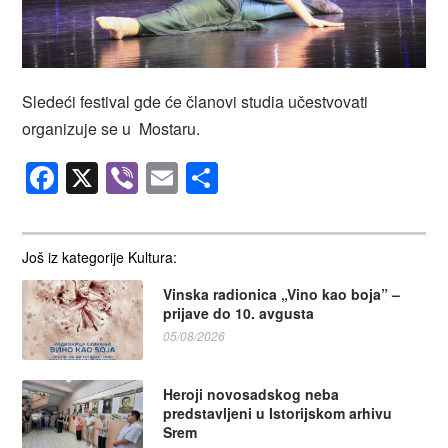
Sledeći festival gde će članovi studia učestvovati
organizuje se u Mostaru.
Facebook
X
Viber
Email
Share
Još iz kategorije Kultura:
Vinska radionica „Vino kao boja” –
prijave do 10. avgusta
05/08/2026
Heroji novosadskog neba
predstavljeni u Istorijskom arhivu
Srem