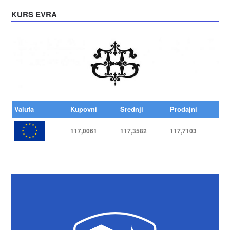
KURS EVRA
Valuta
Kupovni
Srednji
Prodajni
117,0061
117,3582
117,7103