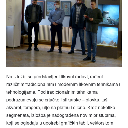
Na izložbi su predstavljeni likovni radovi, rađeni
različitim tradicionalnim i modernim likovnim tehnikama i
tehnologijama. Pod tradicionalnim tehnikama
podrazumevaju se crtačke i slikarske – olovka, tuš,
akvarel, tempera, ulje na platnu i slično. Kroz nekoliko
segmenata, Izložba je nadograđena novim pristupima,
koji se ogledaju u upotrebi grafičkih tabli, vektorskom