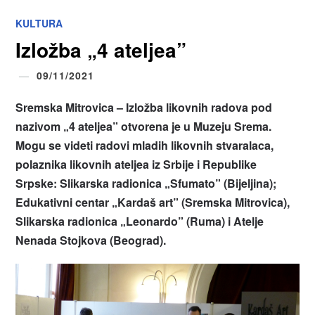
KULTURA
Izložba „4 ateljea”
09/11/2021
Sremska Mitrovica – Izložba likovnih radova pod
nazivom „4 ateljea” otvorena je u Muzeju Srema.
Mogu se videti radovi mladih likovnih stvaralaca,
polaznika likovnih ateljea iz Srbije i Republike
Srpske: Slikarska radionica „Sfumato” (Bijeljina);
Edukativni centar „Kardaš art” (Sremska Mitrovica),
Slikarska radionica „Leonardo” (Ruma) i Atelje
Nenada Stojkova (Beograd).