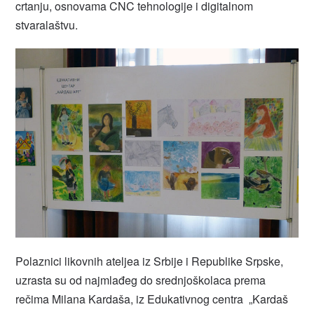
crtanju, osnovama CNC tehnologije i digitalnom
stvaralaštvu.
Polaznici likovnih ateljea iz Srbije i Republike Srpske,
uzrasta su od najmlađeg do srednjoškolaca prema
rečima Milana Kardaša, iz Edukativnog centra „Kardaš