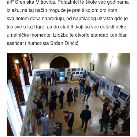
art” Sremska Mitrovica. Polazinici te škole već godinama
izlažu, na taj način moguće je pratiti kojom brzinom i
kvalitetom deca napreduju, od najmlađeg uzrasta gde je
još sve u fazi igre, pa do starijih koji su već dotakli neke
umetničke momente. Izložbu je otvorio stendap komičar,
satiričar i humorista Srđan Dinčić.