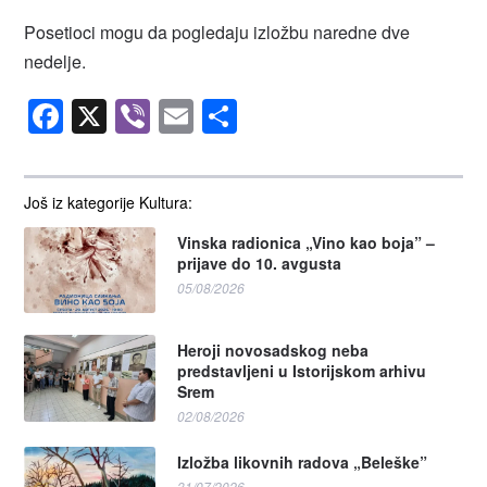
Posetioci mogu da pogledaju izložbu naredne dve
nedelje.
Facebook
X
Viber
Email
Share
Još iz kategorije Kultura:
Vinska radionica „Vino kao boja” –
prijave do 10. avgusta
05/08/2026
Heroji novosadskog neba
predstavljeni u Istorijskom arhivu
Srem
02/08/2026
Izložba likovnih radova „Beleške”
31/07/2026