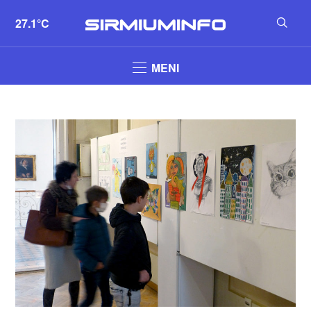
27.1°C
MENI