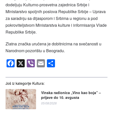
dodeljuju Kulturno-prosvetna zajednica Srbije i
Ministarstvo spoljnih poslova Republike Srbije – Uprava
za saradnju sa dijasporom i Srbima u regionu a pod
pokroviteljstvom Ministarstva kulture i informisanja Vlade
Republike Srbije.
Zlatna značka uručena je dobitnicima na svečanosti u
Narodnom pozorištu u Beogradu.
Facebook
X
Viber
Email
Share
Još iz kategorije Kultura:
Vinska radionica „Vino kao boja” –
prijave do 10. avgusta
05/08/2026