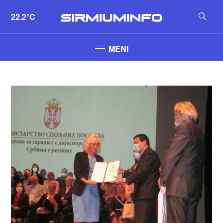
22.2°C
MENI