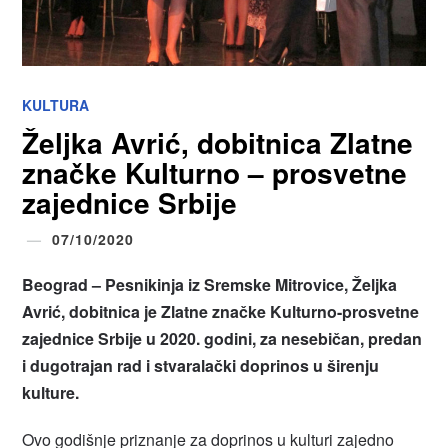
KULTURA
Željka Avrić, dobitnica Zlatne
značke Kulturno – prosvetne
zajednice Srbije
07/10/2020
Beograd – Pesnikinja iz Sremske Mitrovice, Željka
Avrić, dobitnica je Zlatne značke Kulturno-prosvetne
zajednice Srbije u 2020. godini, za nesebičan, predan
i dugotrajan rad i stvaralački doprinos u širenju
kulture.
Ovo godišnje priznanje za doprinos u kulturi zajedno