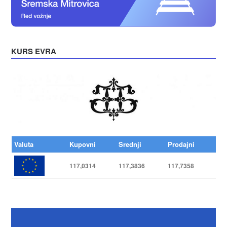
KURS EVRA
Valuta
Kupovni
Srednji
Prodajni
117,0314
117,3836
117,7358