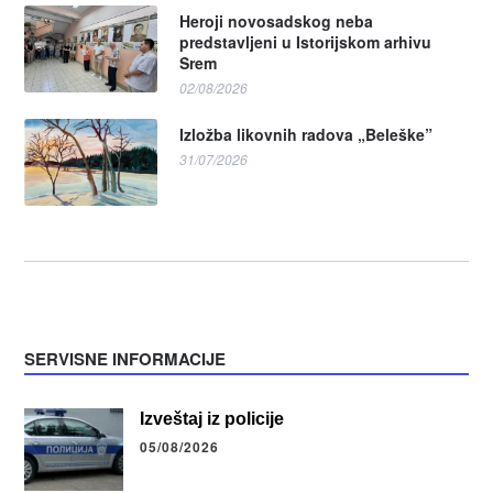
Heroji novosadskog neba
predstavljeni u Istorijskom arhivu
Srem
02/08/2026
Izložba likovnih radova „Beleške”
31/07/2026
SERVISNE INFORMACIJE
Izveštaj iz policije
05/08/2026