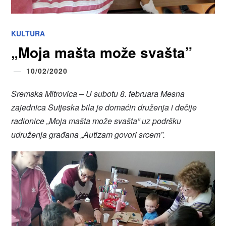
KULTURA
„Moja mašta može svašta”
10/02/2020
Sremska Mitrovica – U subotu 8. februara Mesna
zajednica Sutjeska bila je domaćin druženja i dečije
radionice „Moja mašta može svašta” uz podršku
udruženja građana „Autizam govori srcem”.