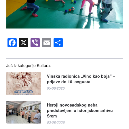
Facebook
X
Viber
Email
Share
Još iz kategorije Kultura:
Vinska radionica „Vino kao boja” –
prijave do 10. avgusta
05/08/2026
Heroji novosadskog neba
predstavljeni u Istorijskom arhivu
Srem
02/08/2026