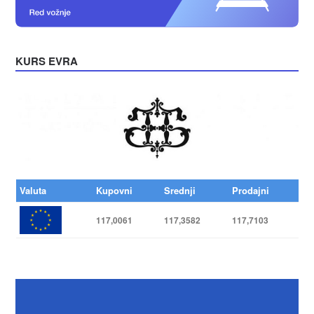
KURS EVRA
Valuta
Kupovni
Srednji
Prodajni
117,0061
117,3582
117,7103