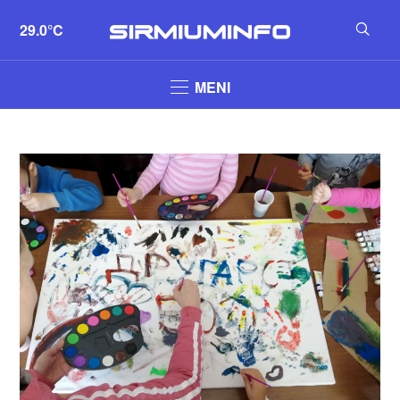
29.0°C
MENI