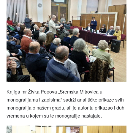
Knjiga mr Živka Popova „Sremska Mitrovica u
monografijama i zapisima” sadrži analitičke prikaze svih
monografija o našem gradu, ali je autor tu prikazao i duh
vremena u kojem su te monografije nastajale.