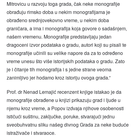
Mitrovicu u razvoju toga grada, čak neke monografije
obrađuju rimsko doba u nekim monografijama je
obrađeno srednjovekovno vreme, u nekim doba
graničara, a ima i monografija koja govore o sadašnjem,
našem vremenu. Monografije predstavljaju jedan
dragoceni izvor podataka o gradu, autori koji su pisali te
monografije učinili su velike napore da za to određeno
vreme unesu što više istorijskih podataka o gradu. Zato
je i čitanje tih monografija i s jedne strane veoma
zanimljivo jer hodamo kroz istoriju ovoga grada.”
Prof. dr Nenad Lemajić recenzent knjige istakao je da
monografije obrađene u knjizi prikazuju grad i ljude u
njemu kroz vreme, a Popov izdvaja njihove osobenosti
ističući suštinu, zaključke, poruke, stvarajući jednu
sveobuhvatnu sliku našeg divnog Grada za neke buduće
istraživače i stvaraoce.