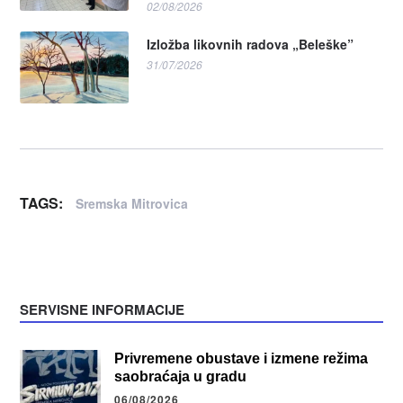
02/08/2026
Izložba likovnih radova „Beleške”
31/07/2026
TAGS:
Sremska Mitrovica
SERVISNE INFORMACIJE
Privremene obustave i izmene režima
saobraćaja u gradu
06/08/2026