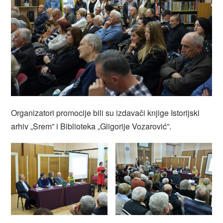
Organizatori promocije bili su izdavači knjige Istorijski
arhiv „Srem” i Biblioteka „Gligorije Vozarović”.