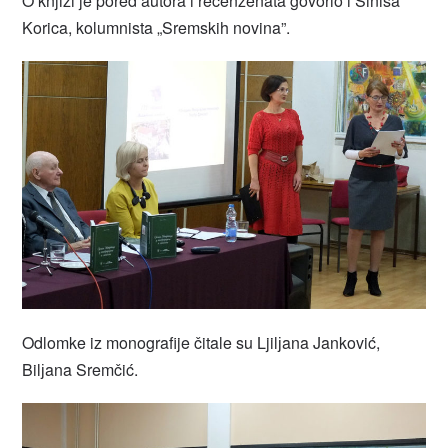
O knjizi je pored autora i recenzenata govorio i Siniša
Korica, kolumnista „Sremskih novina”.
Odlomke iz monografije čitale su Ljilјana Janković,
Bilјana Sremčić.