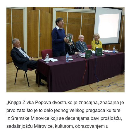
„Knjiga Živka Popova dvostruko je značajna, značajna je
prvo zato što je to delo jednog velikog pregaoca kulture
iz Sremske Mitrovice koji se decenijama bavi prošlošću,
sadašnjošću Mitrovice, kulturom, obrazovanjem u