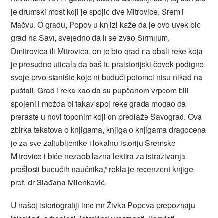
je drumski most koji je spojio dve Mitrovice, Srem i
Mačvu. O gradu, Popov u knjizi kaže da je ovo uvek bio
grad na Savi, svejedno da li se zvao Sirmijum,
Dmitrovica ili Mitrovica, on je bio grad na obali reke koja
je presudno uticala da baš tu praistorijski čovek podigne
svoje prvo stanište koje ni budući potomci nisu nikad na
puštali. Grad i reka kao da su pupčanom vrpcom bili
spojeni i možda bi takav spoj reke grada mogao da
preraste u novi toponim koji on predlaže Savograd. Ova
zbirka tekstova o knjigama, knjiga o knjigama dragocena
je za sve zaljubljenike i lokalnu istoriju Sremske
Mitrovice i biće nezaobilazna lektira za istraživanja
prošlosti budućih naučnika,” rekla je recenzent knjige
prof. dr Slađana Milenković.
U našoj istoriografiji ime mr Živka Popova prepoznaju