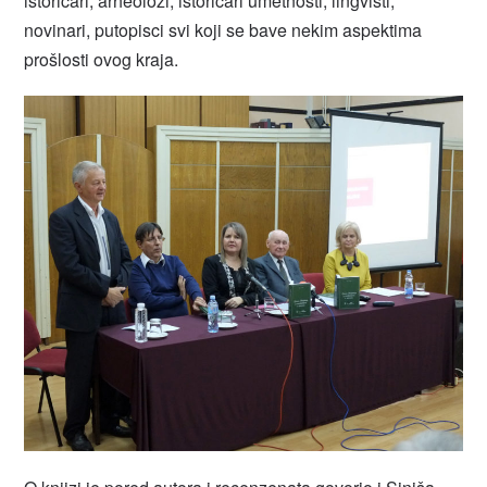
istoričari, arheolozi, istoričari umetnosti, lingvisti,
novinari, putopisci svi koji se bave nekim aspektima
prošlosti ovog kraja.