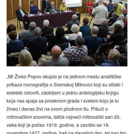
„Mr Živko Popov okupio je na jednom mestu analitičke
prikaze monografija o Sremskoj Mitrovici koji su stilski i
estetski celoviti, zaobljeni u jednu antologijsku knjigu
koja nas spaja sa prostorom grada i svetom koju je tu
živeo i danas živi na ovom plodnom tlu. Pišući o
mitrovačkim snovima, ističe najveći mitrovački san 20.
veka koji je počeo 1919. godine, a završio se 19.
novembra 1977. godine, baš na današnji dan, taj san bio