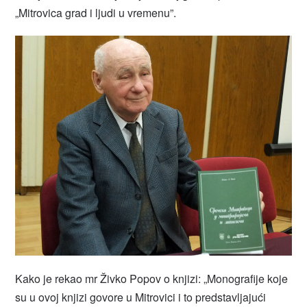
„Mitrovica grad i ljudi u vremenu”.
Kako je rekao mr Živko Popov o knjizi: „Monografije koje
su u ovoj knjizi govore u Mitrovici i to predstavljajući