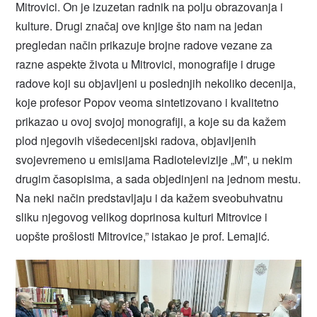
Mitrovici. On je izuzetan radnik na polju obrazovanja i
kulture. Drugi značaj ove knjige što nam na jedan
pregledan način prikazuje brojne radove vezane za
razne aspekte života u Mitrovici, monografije i druge
radove koji su objavljeni u poslednjih nekoliko decenija,
koje profesor Popov veoma sintetizovano i kvalitetno
prikazao u ovoj svojoj monografiji, a koje su da kažem
plod njegovih višedecenijski radova, objavljenih
svojevremeno u emisijama Radiotelevizije „M”, u nekim
drugim časopisima, a sada objedinjeni na jednom mestu.
Na neki način predstavljaju i da kažem sveobuhvatnu
sliku njegovog velikog doprinosa kulturi Mitrovice i
uopšte prošlosti Mitrovice,” istakao je prof. Lemajić.