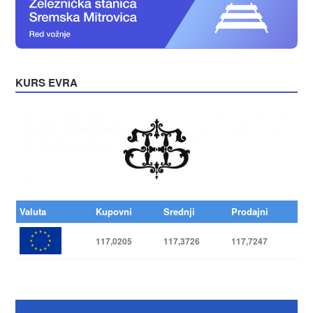
KURS EVRA
Valuta
Kupovni
Srednji
Prodajni
117,0205
117,3726
117,7247