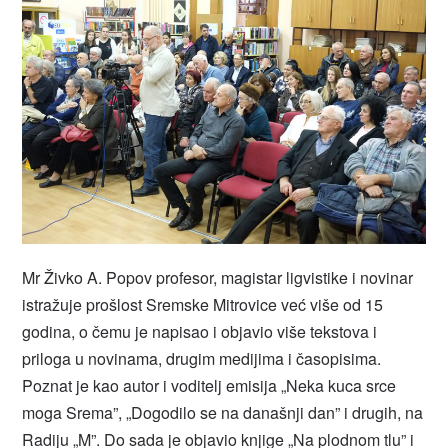
Mr Živko A. Popov profesor, magistar ligvistike i novinar
istražuje prošlost Sremske Mitrovice već više od 15
godina, o čemu je napisao i objavio više tekstova i
priloga u novinama, drugim medijima i časopisima.
Poznat je kao autor i voditelj emisija „Neka kuca srce
moga Srema”, „Dogodilo se na današnji dan” i drugih, na
Radiju „M”. Do sada je objavio knjige „Na plodnom tlu” i