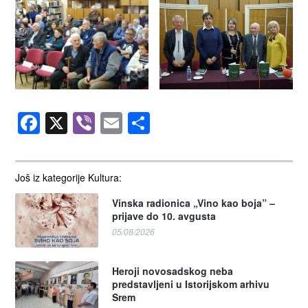
Facebook
X
Viber
Email
Share
Još iz kategorije Kultura:
Vinska radionica „Vino kao boja” –
prijave do 10. avgusta
05/08/2026
Heroji novosadskog neba
predstavljeni u Istorijskom arhivu
Srem