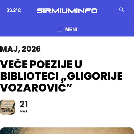
33.2°C
MENI
MAJ, 2026
VEČE POEZIJE U
BIBLIOTECI „GLIGORIJE
VOZAROVIĆ”
21
MAJ