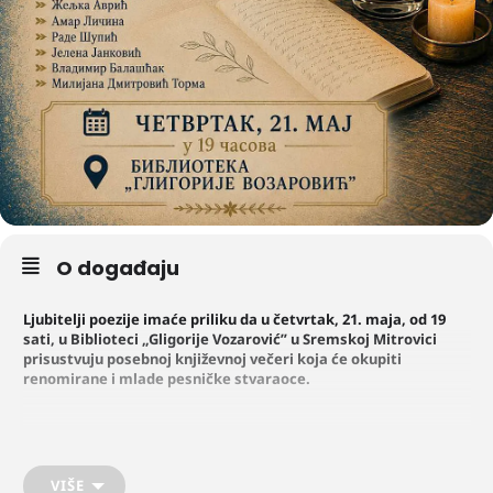
O događaju
Ljubitelji poezije imaće priliku da u četvrtak, 21. maja, od 19
sati, u Biblioteci „Gligorije Vozarović” u Sremskoj Mitrovici
prisustvuju posebnoj književnoj večeri koja će okupiti
renomirane i mlade pesničke stvaraoce.
Publika će uživati u stihovima dva izuzetna pesnička glasa – Amara
Ličine i Radeta Šupića, čije stvaralaštvo već godinama privlači pažnju
književne publike širom regiona.
VIŠE