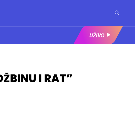
UŽIVO
ŽBINU I RAT”