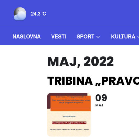
24.3°C
NASLOVNA
VESTI
SPORT
KULTURA
MAJ, 2022
TRIBINA „PRAVO
09
MAJ