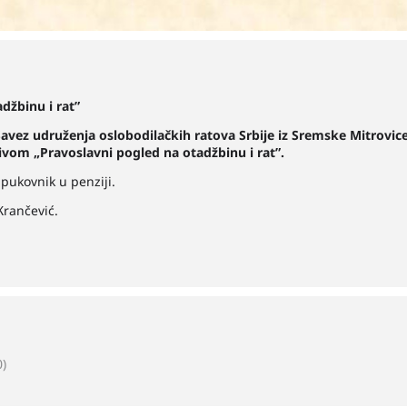
džbinu i rat”
i Savez udruženja oslobodilačkih ratova Srbije iz Sremske Mitrovi
zivom „Pravoslavni pogled na otadžbinu i rat”.
 pukovnik u penziji.
rančević.
)