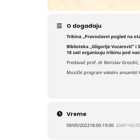
O događaju
Tribina „Pravoslavni pogled na ota
Biblioteka ,,Gligorije Vozarović” 
18 sati organizuju tribinu pod na
Predavač prof. dr Borislav Grozdić,
Muzički program vokalni ansambl К
Vreme
09/05/2022
18:00
-
19:00
(GMT+02:00