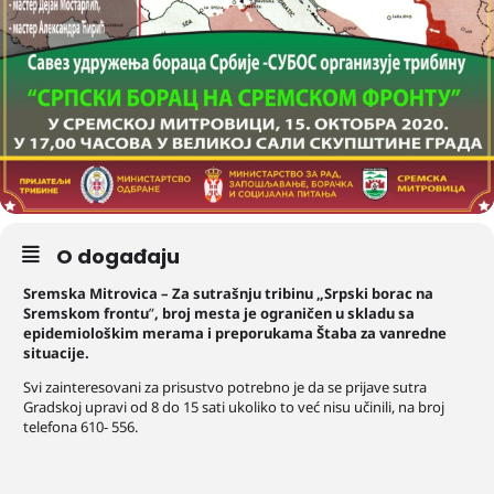
O događaju
Sremska Mitrovica – Za sutrašnju tribinu „Srpski borac na
Sremskom frontu
”
, broj mesta je ograničen u skladu sa
epidemiološkim merama i preporukama Štaba za vanredne
situacije.
Svi zainteresovani za prisustvo potrebno je da se prijave sutra
Gradskoj upravi od 8 do 15 sati ukoliko to već nisu učinili, na broj
telefona 610- 556.