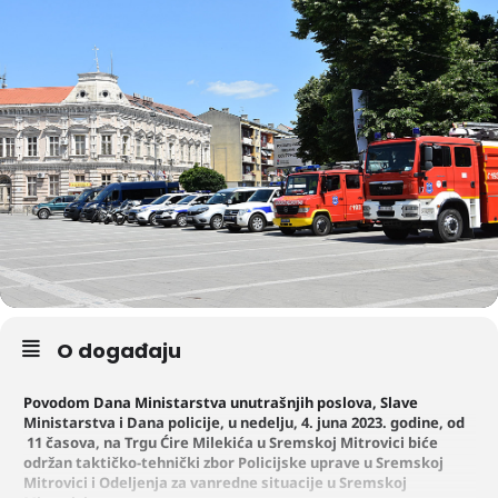
O događaju
Povodom Dana Ministarstva unutrašnjih poslova, Slave
Ministarstva i Dana policije, u nedelju, 4. juna 2023. godine, od
11 časova, na Trgu Ćire Milekića u Sremskoj Mitrovici biće
održan taktičko-tehnički zbor Policijske uprave u Sremskoj
Mitrovici i Odeljenja za vanredne situacije u Sremskoj