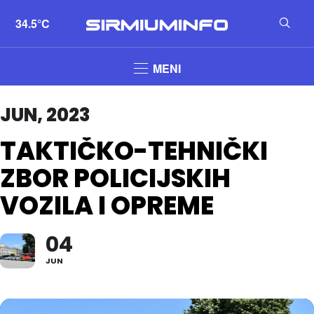
34.5°C
MENI
JUN, 2023
TAKTIČKO-TEHNIČKI
ZBOR POLICIJSKIH
VOZILA I OPREME
04
JUN