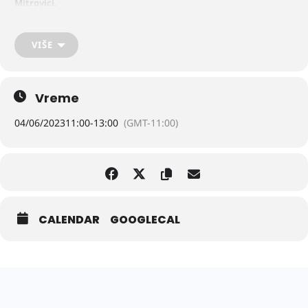
Mitrovici.
VIŠE
Vreme
04/06/2023
11:00
-
13:00
(GMT-11:00)
CALENDAR
GOOGLECAL
Na trgu će biti izložena policijska vozila i oprema (patrolni
automobili, saobraćajni motocikli, vatrogasna vozila, “marica”, džip,
kombi IJP, dron, vatrogasna oprema i oprema za forenziku), u
prisustvu nadležnih policijskih službenika i njihovih starešina.