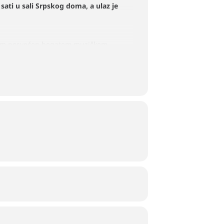
ati u sali Srpskog doma, a ulaz je
rogram posvećen bogatom muzičkom
 u autentičnom i umetnički obliku,
 izvođenjem.