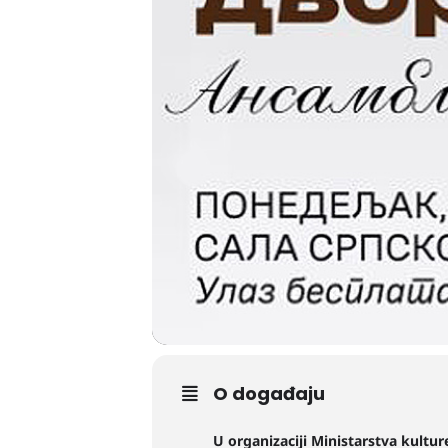
O događaju
U organizaciji Ministarstva kultur