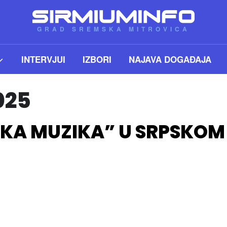
GRAD SREMSKA MITROVICA
INTERVJUI
IZBORI
NAJAVA DOGAĐAJA
025
KA MUZIKA” U SRPSKO