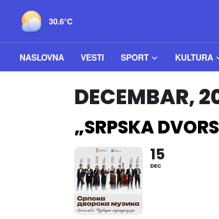
30.6°C
NASLOVNA
VESTI
SPORT
KULTURA
DECEMBAR, 2
„SRPSKA DVORS
15
DEC