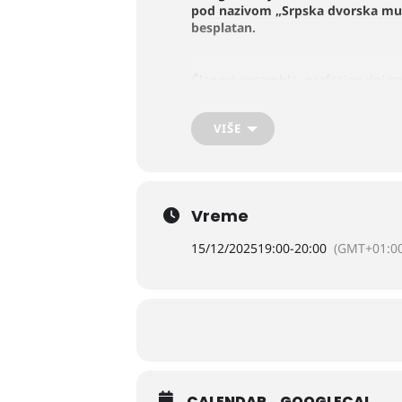
pod nazivom „Srpska dvorska muzik
besplatan.
Članovi ansambla, profesionalni mu
nasleđu srpskih dvorova.
VIŠE
Ovaj kulturni događaj ima za cilj d
dostupnu najširoj javnosti. Publi
Vreme
15/12/2025
19:00
-
20:00
(GMT+01:00
CALENDAR
GOOGLECAL