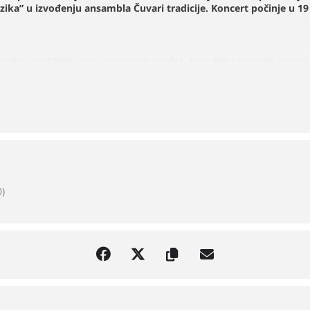
a” u izvođenju ansambla Čuvari tradicije. Koncert počinje u 19 s
zičari različitih instrumentalnih profila, će publici prirediti p
a očuva i promoviše tradicionalnu muziku Srbije, predstavljajući je
ku očekuje večer ispunjena izvornom muzikom i vrhunskim muzičkim
)