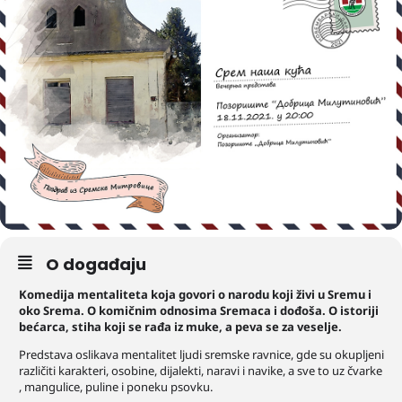
O događaju
Komedija mentaliteta koja govori o narodu koji živi u Sremu i
oko Srema. O komičnim odnosima Sremaca i dođoša. O istoriji
bećarca, stiha koji se rađa iz muke, a peva se za veselje.
Predstava oslikava mentalitet ljudi sremske ravnice, gde su okupljeni
različiti karakteri, osobine, dijalekti, naravi i navike, a sve to uz čvarke
, mangulice, puline i poneku psovku.