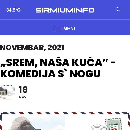
34.5°C
MENI
NOVEMBAR, 2021
„SREM, NAŠA KUĆA” -
KOMEDIJA S` NOGU
18
NOV