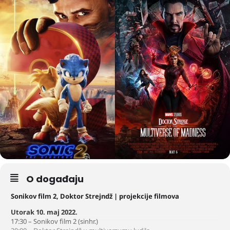
O događaju
Sonikov film 2, Doktor Strejndž | projekcije filmova
Utorak 10. maj 2022.
17:30 – Sonikov film 2 (sinhr.)