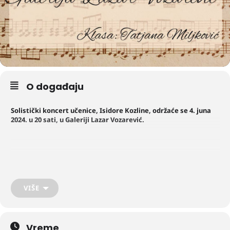
O događaju
Solistički koncert učenice, Isidore Kozline, održaće se 4. juna
2024. u 20 sati, u Galeriji Lazar Vozarević.
VIŠE
Vreme