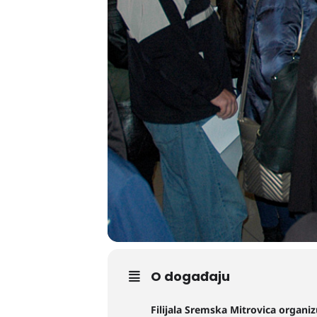
O događaju
Filijala Sremska Mitrovica organi