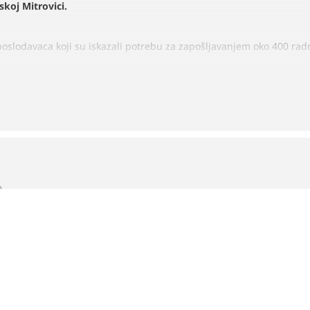
koj Mitrovici.
oslodavaca koji su iskazali potrebu za zapošljavanjem oko 400 radn
pošljavanje nezaposleni i poslodavci moći će da dobiju sve potre
oce zaposlenja da posete sajam zapošljavanja u Sremskoj Mitrovici 
u o slobodnim radnim mestima i predaju svoje radne biografije.
)