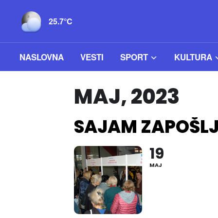
25.7°C
NASLOVNA
VESTI
SPORT
KULTURA
MAJ, 2023
SAJAM ZAPOŠLJ
19
MAJ