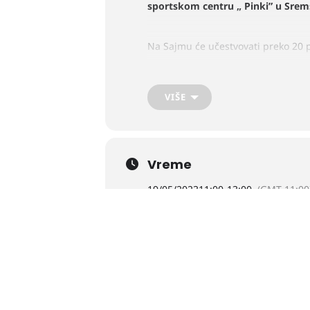
sportskom centru „ Pinki” u Srems
Na Sajmu će učestvovati preko 20 p
Na štandu Nacionalne službe za za
VIŠE
za podsticanje zapošljavanja.
Nacionalna služba poziva sve traži
kontaktu sa poslodavcima informiš
Vreme
19/05/2023
11:00
-
13:00
(GMT-11:00
CALENDAR
GOOGLECAL