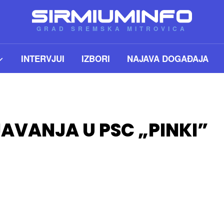
GRAD SREMSKA MITROVICA
INTERVJUI
IZBORI
NAJAVA DOGAĐAJA
AVANJA U PSC „PINKI”