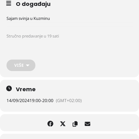
O događaju
Sajam svinja u Kuzminu
Stručno predavanje u 19 sati
VIŠE
Vreme
14/09/2024
19:00
-
20:00
(GMT+02:00)