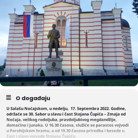
O događaju
U Salašu Noćajskom, u nedelju, 17. Septembra 2022. Godine,
održaće se 30. Sabor u slavu i čast Stojana Čupića – Zmaja od
Noćaja, velikog rodoljuba, pravdoljubivog megdandžije,
domaćina i junaka. U 16.30 časova, služiće se parastos vojvodi
u Parohijskom hramu, a od 19.30 časova priredba i besede u
čast i slavu vojvode Stojana Čupića.