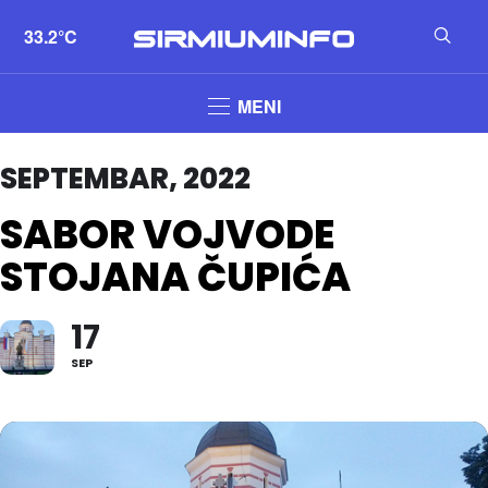
33.2°C
MENI
SEPTEMBAR, 2022
SABOR VOJVODE
STOJANA ČUPIĆA
17
SEP