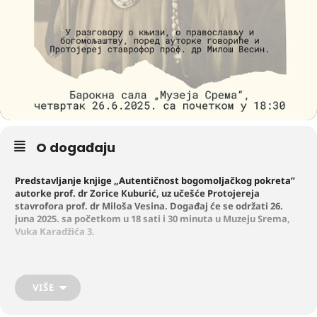
O događaju
Predstavljanje knjige
„Autentičnost bogomoljačkog pokreta
”
autorke prof. dr Zorice Kuburić, uz učešće Protojereja
stavrofora prof. dr Miloša Vesina. Događaj će se održati 26.
juna 2025. sa početkom u
18 sati i 30 minuta u Muzeju Srema,
Vuka Karadžića 3.
Otkrijte fascinantne uvide u bogomoljački pokret i njegovo istorijsko
i društveno značenje. Razgovor sa autorkom i uvaženim gostom
VIŠE
pružiće dragocene perspektive o temi i podstaći dublje razumevanje.