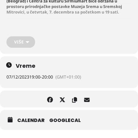
(Beograd) i Centra za kulturu Sirmiumart biće održana u
prostoru prirodnjačke postavke Muzeja Srema u Sremskoj
Mitrovici, u četvrtak, 7. decembra sa početkom u 19 sati.
Tribina se fokusira na tematiku žena heroina, koje su još od perioda
Balkanskih ratova i Prvog i Drugog svetskog rata, kao medicinsko
osoblje ili na neki drugi način, bile aktivne učesnice u oružanim
VIŠE
borbama i drugim aktivnostima, kako bi spasile svoje porodice,
članove zajednice, narod, državu. Biće predstavljen veći broj heroina,
a neke od njih su: Flora Sends, Milunka Savić, Nadežda Petrović, Mira
Cikota i Hilda Dajč.
Vreme
07/12/2023
19:00
-
20:00
(GMT+01:00)
Projekcija kratkog dokumentarno-igranog filma Peto pismo Hilde
Dajč biće uvod u temu, nakon čega će o heroinama govoriti Biljana
Marcojević (kustos, istoričar i muzejski pedagog) i dr Milica Кarić
(kustos).
CALENDAR
GOOGLECAL