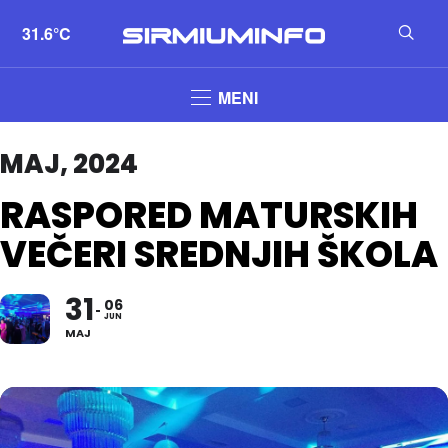
31.6°C
MENI
MAJ, 2024
RASPORED MATURSKIH
VEČERI SREDNJIH ŠKOLA
31
06
JUN
MAJ