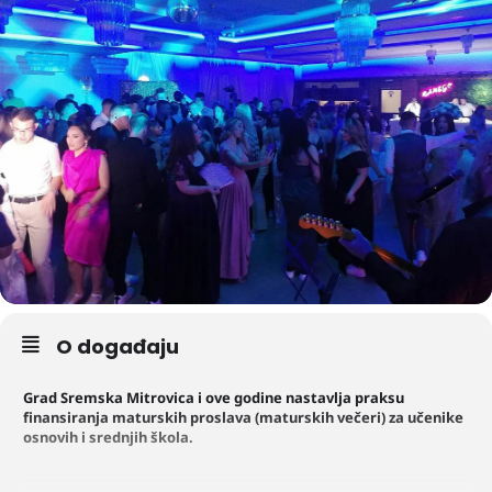
O događaju
Grad Sremska Mitrovica i ove godine nastavlja praksu
finansiranja maturskih proslava (maturskih večeri) za učenike
osnovih i srednjih škola.