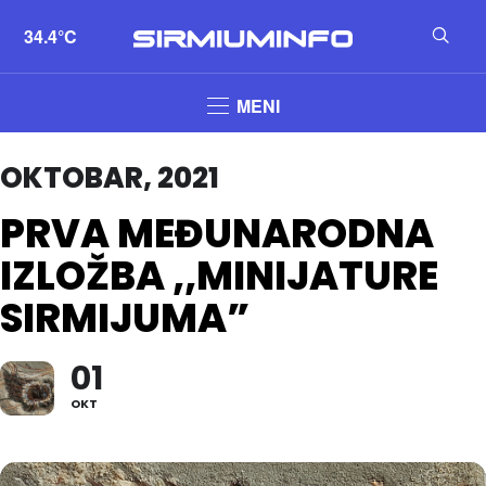
34.4°C
MENI
OKTOBAR, 2021
PRVA MEĐUNARODNA
IZLOŽBA ,,MINIJATURE
SIRMIJUMA”
01
OKT