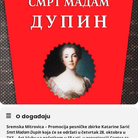
O događaju
Sremska Mitrovica – Promocija pesničke zbirke Katarine Sarić
Smrt Madam Dupin
koja će se održati u četvrtak 28. oktobra u
ZKS – Art klubu sa početkom u 18 sati, u organizaciji Centra za