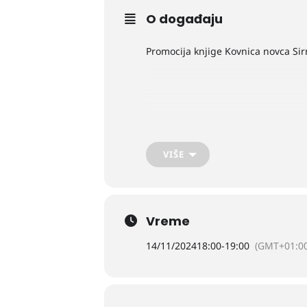
O događaju
Promocija knjige Kovnica novca S
VIŠE
Vreme
14/11/2024
18:00
-
19:00
(GMT+01:00