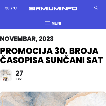
30.7°C
MENI
NOVEMBAR, 2023
PROMOCIJA 30. BROJA
ČASOPISA SUNČANI SAT
27
NOV