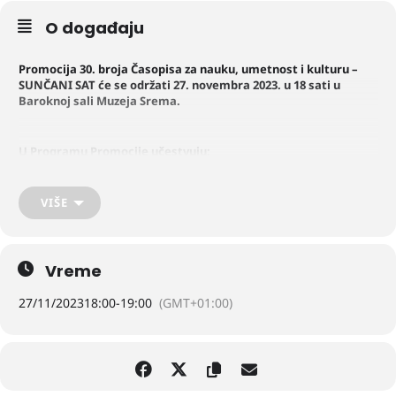
O događaju
Promocija 30. broja Časopisa za nauku, umetnost i kulturu –
SUNČANI SAT će se održati 27. novembra 2023. u 18 sati u
Baroknoj sali Muzeja Srema.
U Programu Promocije učestvuju:
prof. dr Slađana Milenković, glavni i odgovorni urednik, Marija
Vuruna, istoričar umetnosti, Dejan Mostarlić, istoričar i Nenad
Radmanović, istoričar.
VIŠE
U umetničkom delu Programa Promocije učestvuju:
Kreativni studio i tetar „Gartel” i Branko Badžić.
Vreme
27/11/2023
18:00
-
19:00
(GMT+01:00)
Organizator promocije je izdavač Ustanova za negovanje kulture
„Srem”.