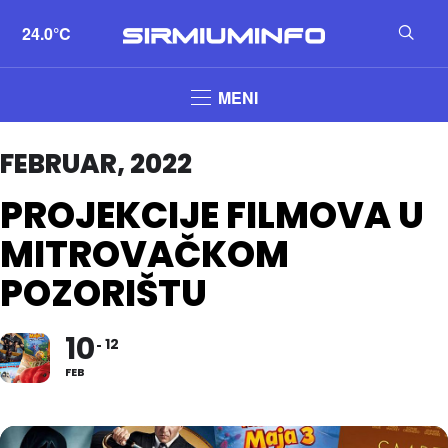
24.0°C
MENI
FEBRUAR, 2022
PROJEKCIJE FILMOVA U
MITROVAČKOM
POZORIŠTU
10
12
FEB